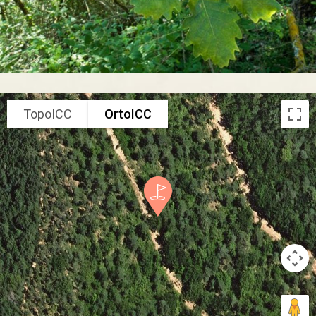
TopoICC
OrtoICC