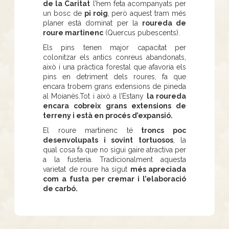
de la Caritat
l’hem feta acompanyats per
un bosc de
pi roig
, però aquest tram més
planer està dominat per la
roureda de
roure martinenc
(Quercus pubescents).
Els pins tenen major capacitat per
colonitzar els antics conreus abandonats,
això i una pràctica forestal que afavoria els
pins en detriment dels roures, fa que
encara trobem grans extensions de pineda
al Moianès.Tot i això a l’Estany
la roureda
encara cobreix grans extensions de
terreny i està en procés d’expansió.
El roure martinenc té
troncs poc
desenvolupats i sovint tortuosos
, la
qual cosa fa que no sigui gaire atractiva per
a la fusteria. Tradicionalment aquesta
varietat de roure ha sigut
més apreciada
com a fusta per cremar i l’elaboració
de carbó.