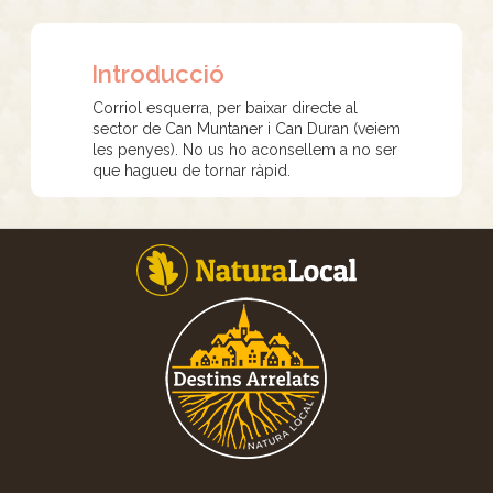
Introducció
Corriol esquerra, per baixar directe al
sector de Can Muntaner i Can Duran (veiem
les penyes). No us ho aconsellem a no ser
que hagueu de tornar ràpid.