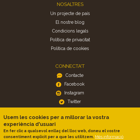
Footer
NOSALTRES
Un projecte de país
El nostre blog
Condicions legals
Política de privacitat
Politica de cookies
CONNECTA'T
Contacte
Facebook
Instagram
Twitter
Usem les cookies per a millorar la vostra
APP
experiència d'usuari
iOS
En fer clic a qualsevol enllaç del lloc web, doneu el vostre
Més informació
consentiment explícit per a que les utilitzem.
Android