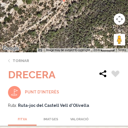
Image may be subject to copyright
Terms
20 m
TORNAR
DRECERA
PUNT D'INTERÈS
Ruta:
Ruta-joc del Castell Vell d'Olivella
FITXA
IMATGES
VALORACIÓ