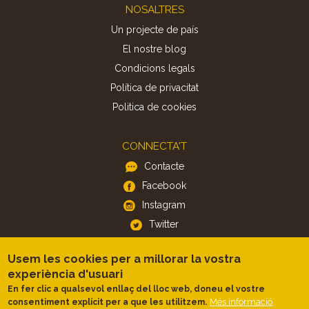
Footer
NOSALTRES
Un projecte de país
El nostre blog
Condicions legals
Política de privacitat
Politica de cookies
CONNECTA'T
Contacte
Facebook
Instagram
Twitter
Usem les cookies per a millorar la vostra
APP
experiència d'usuari
iOS
En fer clic a qualsevol enllaç del lloc web, doneu el vostre
Més informació
consentiment explícit per a que les utilitzem.
Android