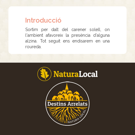
Introducció
Sortim per dalt del carener solell, on
l'ambient afavoreix la presència d'alguna
alzina. Tot seguit ens endisarem en una
roureda.