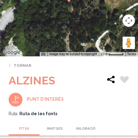
Image may be subject to copyright
Terms
20 m
TORNAR
ALZINES
PUNT D'INTERÈS
Ruta:
Ruta de les fonts
FITXA
IMATGES
VALORACIÓ