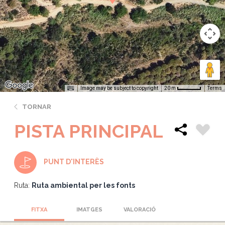
Image may be subject to copyright
Terms
20 m
TORNAR
PISTA PRINCIPAL
PUNT D'INTERÈS
Ruta:
Ruta ambiental per les fonts
FITXA
IMATGES
VALORACIÓ