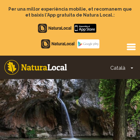
Vés
al
Per una millor experiència mobilie, et recomanem que
contingut
et baixis l'App gratuita de Natura Local.:
Apple
store
Google
Play
Català
To
Main
navigation