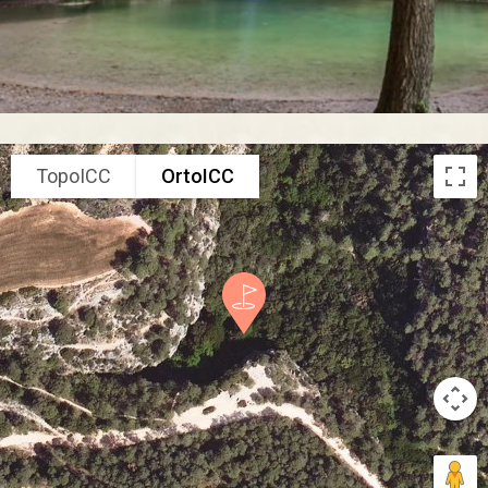
TopoICC
OrtoICC