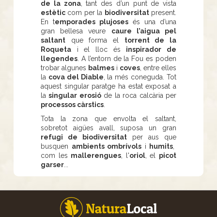
de la zona
, tant des d’un punt de vista
estètic
com per la
biodiversitat
present.
En t
emporades plujoses
és una d’una
gran bellesa veure
caure l’aigua pel
saltant
que forma el
torrent de la
Roqueta
i el lloc és
inspirador de
llegendes
. A l’entorn de la Fou es poden
trobar algunes
balmes
i
coves
, entre elles
la
cova del Diable
, la més coneguda. Tot
aquest singular paratge ha estat exposat a
la
singular erosió
de la roca calcària per
processos càrstics
.
Tota la zona que envolta el saltant,
sobretot aigües avall, suposa un gran
refugi de biodiversitat
per aus que
busquen
ambients ombrívols
i
humits
,
com les
mallerengues
, l'
oriol
, el
picot
garser
...