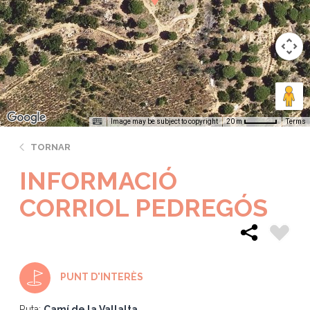
Image may be subject to copyright
Terms
20 m
TORNAR
INFORMACIÓ
CORRIOL PEDREGÓS
PUNT D'INTERÈS
Ruta:
Camí de la Vallalta