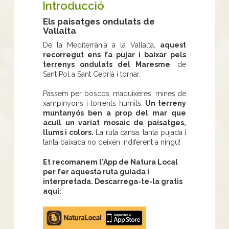
Introducció
Els paisatges ondulats de
Vallalta
De la Mediterrània a la Vallalta,
aquest
recorregut ens fa pujar i baixar pels
terrenys ondulats del Maresme
, de
Sant Pol a Sant Cebrià i tornar.
Passem per boscos, maduixeres, mines de
xampinyons i torrents humits.
Un terreny
muntanyós ben a prop del mar que
acull un variat mosaic de paisatges,
llums i colors.
La ruta cansa: tanta pujada i
tanta baixada no deixen indiferent a ningú!
Et recomanem l'App de Natura Local
per fer aquesta ruta guiada i
interpretada. Descarrega-te-la gratis
aquí:
Apple
store