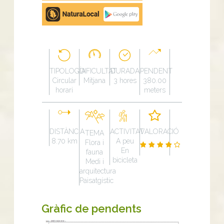
Google
Play
TIPOLOGÍA
DIFICULTAT
DURADA
PENDENT
Circular
Mitjana
3 hores
380.00
horari
meters
DISTÀNCIA
ACTIVITAT
VALORACIÓ
TEMA
8.70 km
A peu
Flora i
En
fauna
bicicleta
Medi i
arquitectura
Paisatgístic
Gràfic de pendents