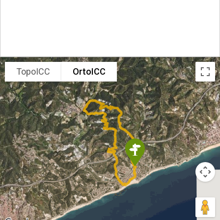
TopoICC
OrtoICC