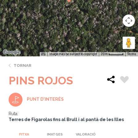
Image may be subject to copyright
Terms
20 m
TORNAR
PINS ROJOS
PUNT D'INTERÈS
Ruta:
Terres de Figarolas fins al Brull i al pantà de les Illes
FITXA
IMATGES
VALORACIÓ