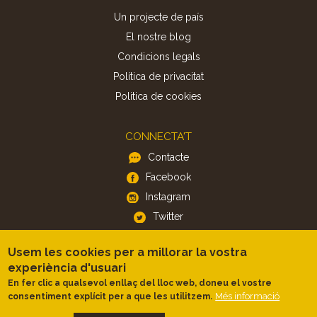
Un projecte de país
El nostre blog
Condicions legals
Política de privacitat
Politica de cookies
CONNECTA'T
Contacte
Facebook
Instagram
Twitter
Usem les cookies per a millorar la vostra
APP
experiència d'usuari
iOS
En fer clic a qualsevol enllaç del lloc web, doneu el vostre
Més informació
consentiment explícit per a que les utilitzem.
Android