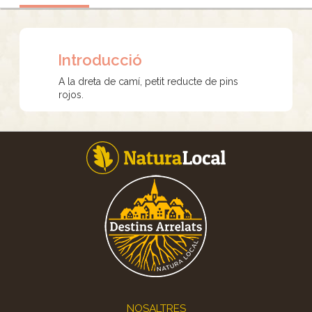
Introducció
A la dreta de camí, petit reducte de pins
rojos.
Footer
NOSALTRES