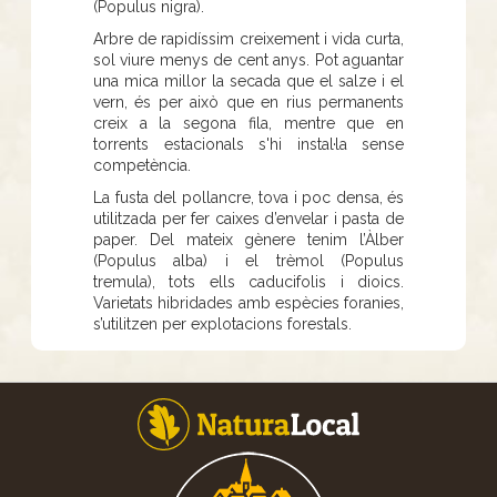
(Populus nigra).
Arbre de rapidíssim creixement i vida curta,
sol viure menys de cent anys. Pot aguantar
una mica millor la secada que el salze i el
vern, és per això que en rius permanents
creix a la segona fila, mentre que en
torrents estacionals s'hi instal·la sense
competència.
La fusta del pollancre, tova i poc densa, és
utilitzada per fer caixes d’envelar i pasta de
paper. Del mateix gènere tenim l’Àlber
(Populus alba) i el trèmol (Populus
tremula), tots ells caducifolis i dioics.
Varietats hibridades amb espècies foranies,
s’utilitzen per explotacions forestals.