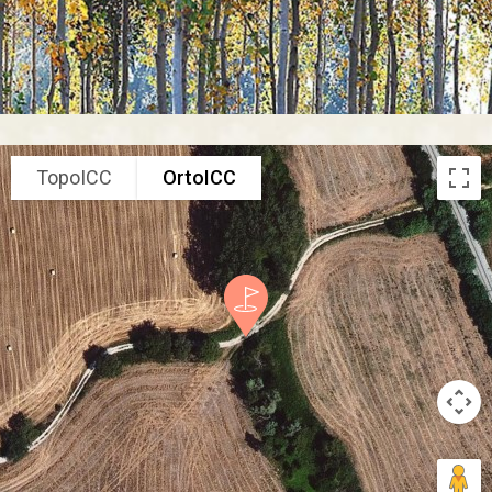
TopoICC
OrtoICC