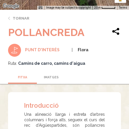
Image may be subject to copyright
Terms
20 m
TORNAR
POLLANCREDA
Flora
PUNT D'INTERÈS
Ruta:
Camins de carro, camins d'aigua
FITXA
IMATGES
Introducció
Una alineació llarga i estreta d’arbres
columnars i força alts, segueix el curs del
rec d’Aigüespartides, són pollancres