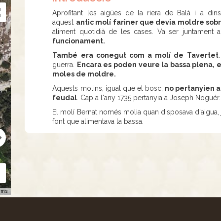
Aprofitant les aigües de la riera de Balà i a di
aquest
antic molí fariner que devia moldre sobre
aliment quotidià de les cases. Va ser juntamen
funcionament.
També era conegut com a molí de Tavertet
guerra.
Encara es poden veure la bassa plena, el
moles de moldre.
Aquests molins, igual que el bosc,
no pertanyien a
feudal
. Cap a l'any 1735 pertanyia a Joseph Noguér.
El molí Bernat només molia quan disposava d'aigua, j
font que alimentava la bassa.
rms