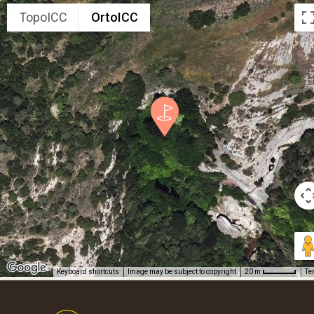
TopoICC
OrtoICC
Keyboard shortcuts
Image may be subject to copyright
Te
20 m
Footer