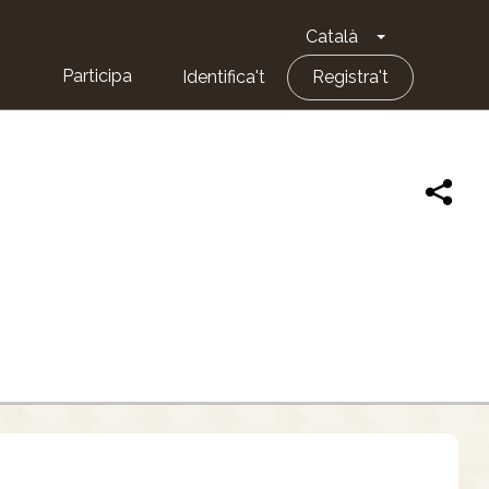
Català
Toggle Dropd
Participa
Identifica't
Registra't