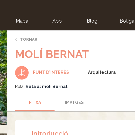
Mapa
App
Blog
Botiga
ion
TORNAR
MOLÍ BERNAT
Arquitectura
PUNT D'INTERÈS
Ruta:
Ruta al molí Bernat
FITXA
IMATGES
Introducció