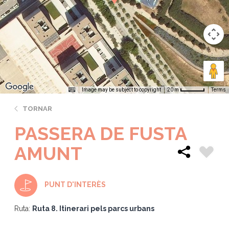
Image may be subject to copyright
Terms
20 m
TORNAR
PASSERA DE FUSTA
AMUNT
PUNT D'INTERÈS
Ruta:
Ruta 8. Itinerari pels parcs urbans