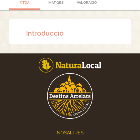
FITXA
IMATGES
VALORACIÓ
Introducció
Footer
NOSALTRES