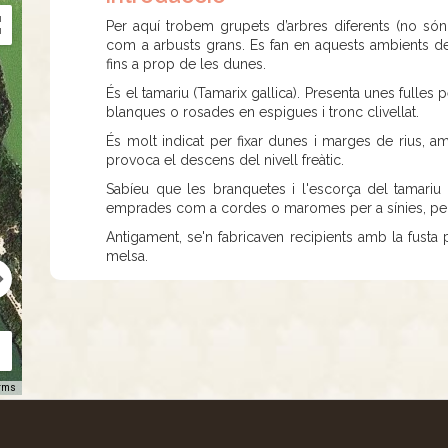
Per aquí trobem grupets d’arbres diferents (no só
com a arbusts grans. Es fan en aquests ambients del
fins a prop de les dunes.
És el tamariu (Tamarix gallica). Presenta unes fulles
blanques o rosades en espigues i tronc clivellat.
És molt indicat per fixar dunes i marges de rius, 
provoca el descens del nivell freàtic.
Sabíeu que les branquetes i l'escorça del tamariu
emprades com a cordes o maromes per a sínies, per l
Antigament, se'n fabricaven recipients amb la fusta
melsa.
rms