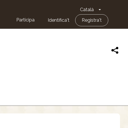
Català
Toggle Dropd
Participa
Identifica't
Registra't