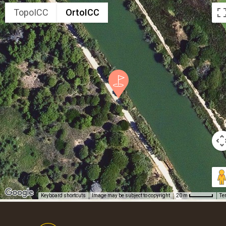
TopoICC
OrtoICC
Keyboard shortcuts
Image may be subject to copyright
Te
20 m
Footer