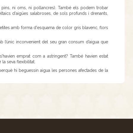
n pins, ni oms, ni pollancres). També els podem trobar
taics d'aigües salabroses, de sols profunds i drenants,
 petites amb forma d'esquama de color gris blavenc, flors
amb l’únic inconvenient del seu gran consum d’aigua que
 s’havien emprat com a astringent? També havien estat
a seva flexibilitat.
 perquè hi beguessin aigua les persones afectades de la