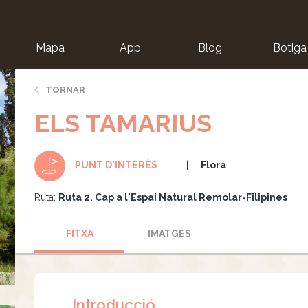
Mapa
App
Blog
Botiga
ion
TORNAR
ELS TAMARIUS
Flora
PUNT D'INTERÈS
Ruta:
Ruta 2. Cap a l'Espai Natural Remolar-Filipines
FITXA
IMATGES
Introducció