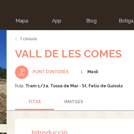
Mapa
App
Blog
Botiga
ion
TORNAR
VALL DE LES COMES
Medi
PUNT D'INTERÈS
Ruta:
Tram 1/7a. Tossa de Mar - St. Feliu de Guíxols
FITXA
IMATGES
Introducció