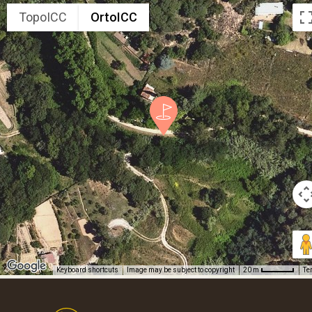
TopoICC
OrtoICC
Keyboard shortcuts
Image may be subject to copyright
Te
20 m
Footer