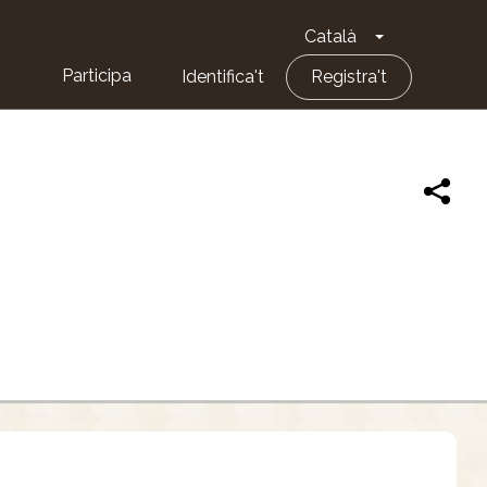
Català
Toggle Dropd
Participa
Identifica't
Registra't