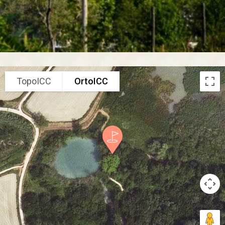
TopoICC
OrtoICC