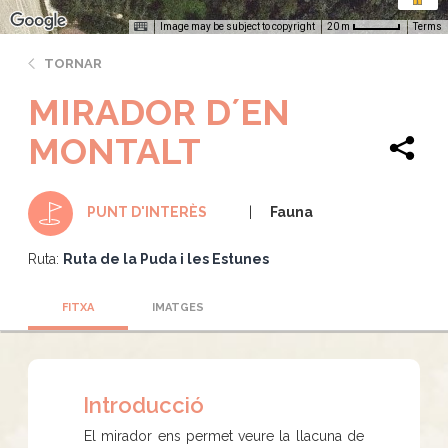
Image may be subject to copyright
Terms
20 m
TORNAR
MIRADOR D´EN
MONTALT
Fauna
PUNT D'INTERÈS
Ruta:
Ruta de la Puda i les Estunes
FITXA
IMATGES
Introducció
El mirador ens permet veure la llacuna de