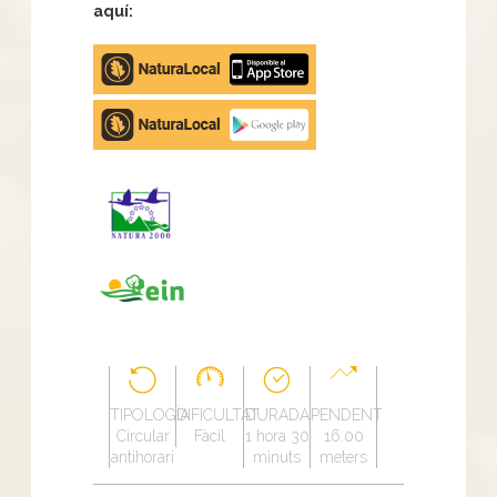
aquí:
Apple
store
Google
Play
TIPOLOGÍA
DIFICULTAT
DURADA
PENDENT
Circular
Fàcil
1 hora 30
16.00
antihorari
minuts
meters