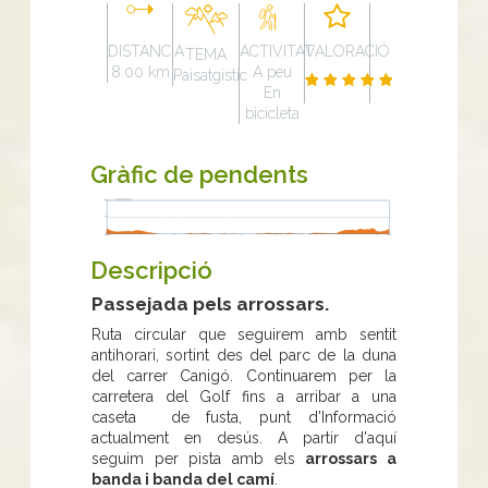
DISTÀNCIA
ACTIVITAT
VALORACIÓ
TEMA
8.00 km
A peu
Paisatgístic
En
bicicleta
Gràfic de pendents
Descripció
Passejada pels arrossars.
Ruta circular que seguirem amb sentit
antihorari, sortint des del parc de la duna
del carrer Canigó. Continuarem per la
carretera del Golf fins a arribar a una
caseta de fusta, punt d'Informació
actualment en desús. A partir d'aquí
seguim per pista amb els
arrossars a
banda i banda del camí
.