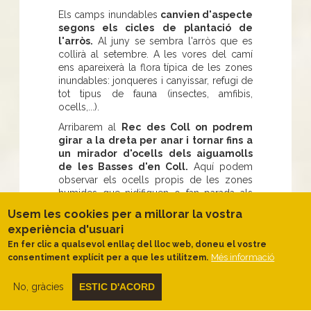
Els camps inundables
canvien d'aspecte
segons els cicles de plantació de
l'arròs.
Al juny se sembra l'arròs que es
collirà al setembre. A les vores del camí
ens apareixerà la flora típica de les zones
inundables: jonqueres i canyissar, refugi de
tot tipus de fauna (insectes, amfibis,
ocells,...).
Arribarem al
Rec des Coll on podrem
girar a la dreta per anar i tornar fins a
un mirador d'ocells dels aiguamolls
de les Basses d'en Coll.
Aquí podem
observar els ocells propis de les zones
humides que nidifiquen o fan parada als
nostres aiguamolls. Continuarem canal
Usem les cookies per a millorar la vostra
amunt i, dins l'aigua, podrem observar les
experiència d'usuari
plantes aquàtiques i els peixos que s'hi
En fer clic a qualsevol enllaç del lloc web, doneu el vostre
mouen. De fons tenim unes
boniques
Més informació
consentiment explícit per a que les utilitzem.
vistes del massís del Montgrí i, en dies
clars, fins i tot podem distingir el
Canigó. A la nostra esquerra, per sobre
No, gràcies
ESTIC D'ACORD
els arrossars s'alcen les muntanyes de