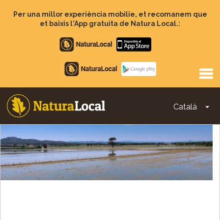
Vés
al
Per una millor experiència mobilie, et recomanem que
contingut
et baixis l'App gratuita de Natura Local.:
Apple
store
Google
Play
Català
To
Main
navigation