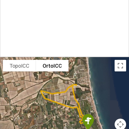
TopoICC
OrtoICC