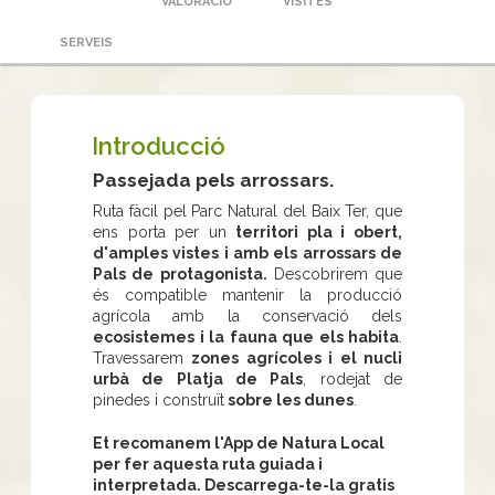
VALORACIÓ
VISITES
SERVEIS
Introducció
Passejada pels arrossars.
Ruta fàcil pel Parc Natural del Baix Ter, que
ens porta per un
territori pla i obert,
d'amples vistes i amb els arrossars de
Pals de protagonista.
Descobrirem que
és compatible mantenir la producció
agrícola amb la conservació dels
ecosistemes i la fauna que els habita
.
Travessarem
zones agrícoles i el nucli
urbà de Platja de Pals
, rodejat de
pinedes i construït
sobre les dunes
.
Et recomanem l'App de Natura Local
per fer aquesta ruta guiada i
interpretada. Descarrega-te-la gratis