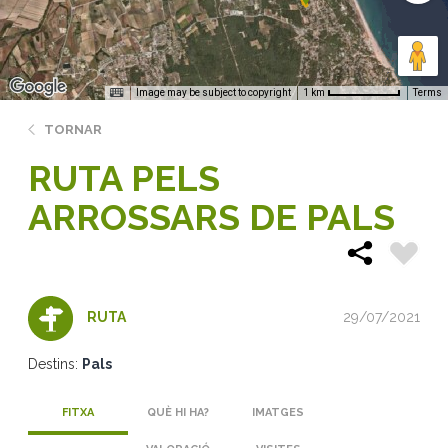
Image may be subject to copyright
Terms
1 km
TORNAR
RUTA PELS
ARROSSARS DE PALS
29/07/2021
RUTA
Destins:
Pals
FITXA
QUÈ HI HA?
IMATGES