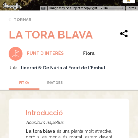
Image may be subject to copyright
Terms
20 m
TORNAR
LA TORA BLAVA
Flora
PUNT D'INTERÈS
Ruta:
Itinerari 6: De Núria al Forat de l'Embut.
FITXA
IMATGES
Introducció
Aconitum napellus
La tora blava
és una planta molt atractiva,
però si es menja és mortal, estem davant