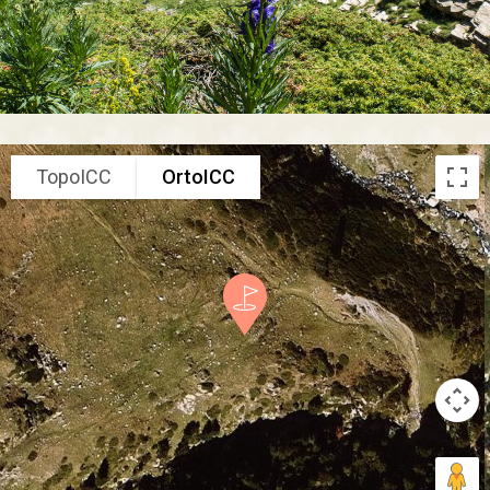
TopoICC
OrtoICC