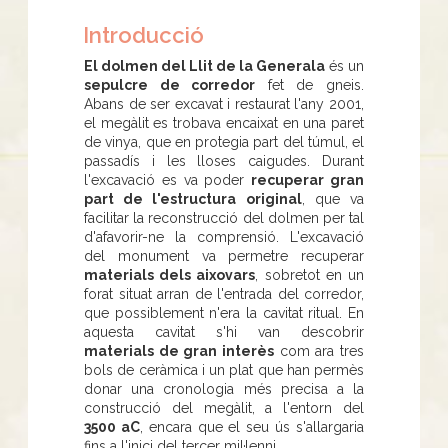
Introducció
El dolmen del Llit de la Generala
és un
sepulcre de corredor
fet de gneis.
Abans de ser excavat i restaurat l'any 2001,
el megàlit es trobava encaixat en una paret
de vinya, que en protegia part del túmul, el
passadís i les lloses caigudes. Durant
l'excavació es va poder
recuperar gran
part de l'estructura original
, que va
facilitar la reconstrucció del dolmen per tal
d'afavorir-ne la comprensió. L'excavació
del monument va permetre recuperar
materials dels aixovars
, sobretot en un
forat situat arran de l'entrada del corredor,
que possiblement n'era la cavitat ritual. En
aquesta cavitat s'hi van descobrir
materials de gran interès
com ara tres
bols de ceràmica i un plat que han permès
donar una cronologia més precisa a la
construcció del megàlit, a l'entorn del
3500 aC
, encara que el seu ús s'allargaria
fins a l'inici del tercer mil·lenni.