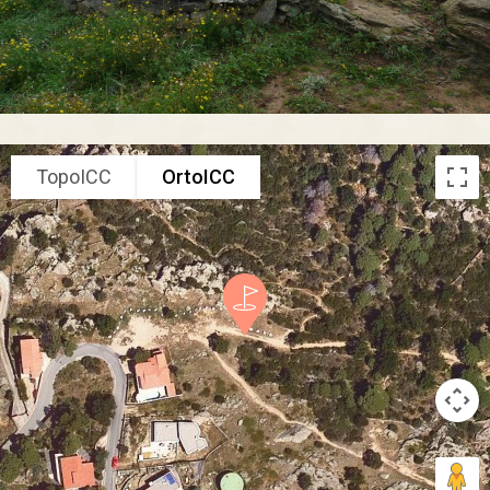
TopoICC
OrtoICC