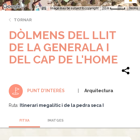
Image may be subject to copyright
Terms
20 m
TORNAR
DÒLMENS DEL LLIT
DE LA GENERALA I
DEL CAP DE L'HOME
Arquitectura
PUNT D'INTERÈS
Ruta:
Itinerari megalític i de la pedra seca I
FITXA
IMATGES