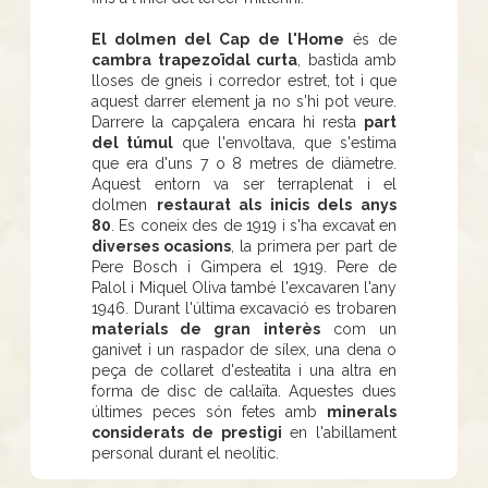
El dolmen del Cap de l'Home
és de
cambra trapezoïdal curta
, bastida amb
lloses de gneis i corredor estret, tot i que
aquest darrer element ja no s'hi pot veure.
Darrere la capçalera encara hi resta
part
del túmul
que l'envoltava, que s'estima
que era d'uns 7 o 8 metres de diàmetre.
Aquest entorn va ser terraplenat i el
dolmen
restaurat als inicis dels anys
80
. Es coneix des de 1919 i s'ha excavat en
diverses ocasions
, la primera per part de
Pere Bosch i Gimpera el 1919. Pere de
Palol i Miquel Oliva també l'excavaren l'any
1946. Durant l'última excavació es trobaren
materials de gran interès
com un
ganivet i un raspador de sílex, una dena o
peça de collaret d'esteatita i una altra en
forma de disc de cal·laïta. Aquestes dues
últimes peces són fetes amb
minerals
considerats de prestigi
en l'abillament
personal durant el neolític.