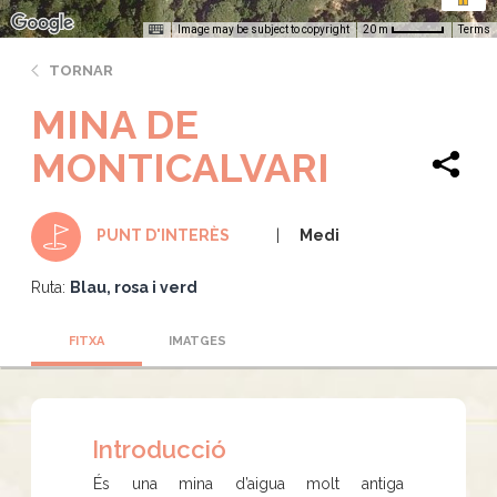
Image may be subject to copyright
Terms
20 m
TORNAR
MINA DE
MONTICALVARI
Medi
PUNT D'INTERÈS
Ruta:
Blau, rosa i verd
FITXA
IMATGES
Introducció
És una mina d’aigua molt antiga