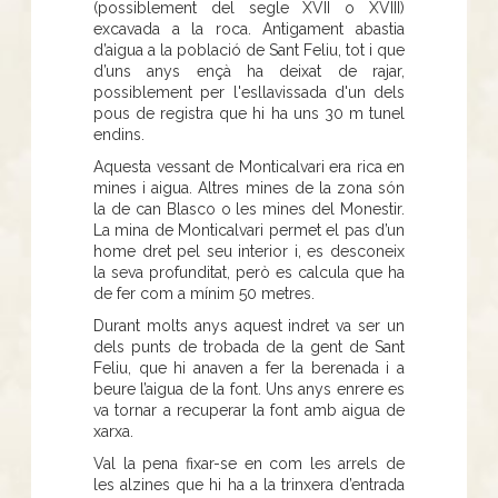
(possiblement del segle XVII o XVIII)
excavada a la roca. Antigament abastia
d’aigua a la població de Sant Feliu, tot i que
d’uns anys ençà ha deixat de rajar,
possiblement per l'esllavissada d'un dels
pous de registra que hi ha uns 30 m tunel
endins.
Aquesta vessant de Monticalvari era rica en
mines i aigua. Altres mines de la zona són
la de can Blasco o les mines del Monestir.
La mina de Monticalvari permet el pas d’un
home dret pel seu interior i, es desconeix
la seva profunditat, però es calcula que ha
de fer com a mínim 50 metres.
Durant molts anys aquest indret va ser un
dels punts de trobada de la gent de Sant
Feliu, que hi anaven a fer la berenada i a
beure l’aigua de la font. Uns anys enrere es
va tornar a recuperar la font amb aigua de
xarxa.
Val la pena fixar-se en com les arrels de
les alzines que hi ha a la trinxera d’entrada