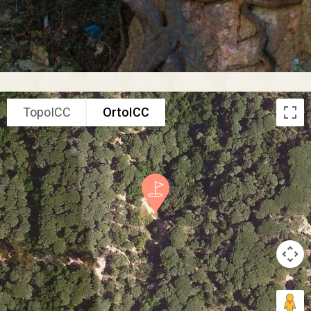
TopoICC
OrtoICC