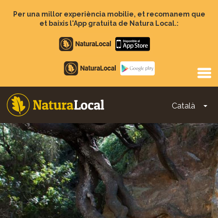
Vés
al
Per una millor experiència mobilie, et recomanem que
contingut
et baixis l'App gratuita de Natura Local.:
Apple
store
Google
Play
Català
To
Main
navigation