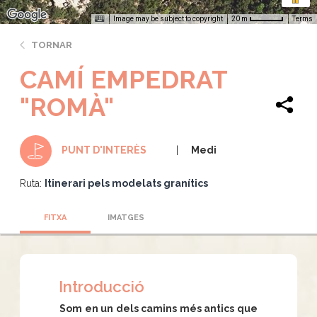
Image may be subject to copyright
Terms
20 m
TORNAR
CAMÍ EMPEDRAT
"ROMÀ"
Medi
PUNT D'INTERÈS
Ruta:
Itinerari pels modelats granítics
FITXA
IMATGES
Introducció
Som en un dels camins més antics que