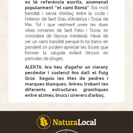
es té referència escrita, anomenat
popularment ‘‘el camí Romà’’
. Era molt
transitat i servia d’enllaç entre la costa i
l’interior de Sant Grau d’Ardenya i Tossa de
Mar. Tot i que realment uneix les dues
vil·les romanes de Sant Feliu i Tossa, es
considera de l’època medieval. Havia de
ser un camí transitat perquè hi ha trams en
pendent on podem apreciar les lloses que
formen la calçada evitant l’erosió en
períodes de pluges.
ALERTA. Ara heu d’agafar un viarany
perdedor i costerut fins dalt el Puig
Gros
.
Seguiu les fites de pedres i
marques blanques. Anireu trobant les
diferents estructures granítiques
entre alzines, brucs i cirerers d’arboç.