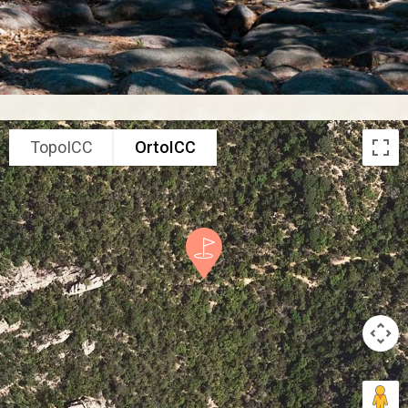
TopoICC
OrtoICC