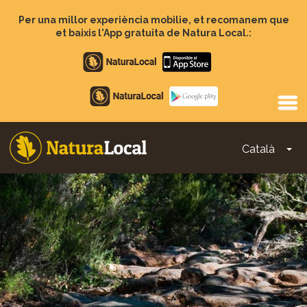
Vés
al
Per una millor experiència mobilie, et recomanem que
contingut
et baixis l'App gratuita de Natura Local.:
Apple
store
Google
Play
Català
To
Main
navigation