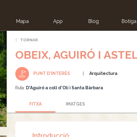
Mapa
App
Blog
Botiga
ion
TORNAR
OBEIX, AGUIRÓ I ASTE
Arquitectura
PUNT D'INTERÈS
Ruta:
D'Aguiró a coll d'Oli i Santa Bàrbara
FITXA
IMATGES
Introducció