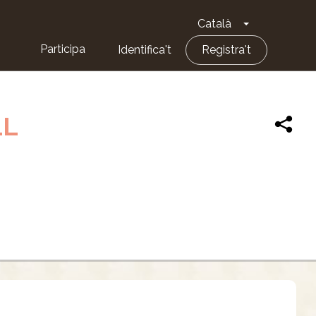
Català
Toggle Dropd
Participa
Identifica't
Registra't
LL