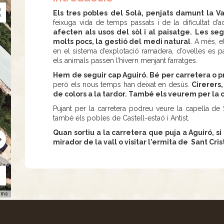
Els tres pobles del Solà, penjats damunt la Va
feixuga vida de temps passats i de la dificultat d’
afecten als usos del sòl i al paisatge.
Les seg
molts pocs, la gestió del medi natural
. A més, e
en el sistema d’explotació ramadera, d’ovelles es pa
els animals passen l’hivern menjant farratges.
Hem de seguir cap Aguiró. Bé per carretera o p
però els nous temps han deixat en desús.
Cirerers
de colors a la tardor. També els veurem per la 
Pujant per la carretera podreu veure la capella de
també els pobles de Castell-estaó i Antist.
Quan sortiu a la carretera que puja a Aguiró, s
mirador de la vall o visitar l'ermita de Sant Cri
rms