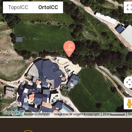
TopoICC
OrtoICC
Keyboard shortcuts
Image may be subject to copyright
Te
20 m
Footer