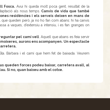
ll Fosca.
Avui hi queda molt poca gent, resultat de la
adaptació als nous temps.
Canvis de vida que també
ones residències i els serveis deixen en mans de
l que queden però, ja no ho fan com abans: hi ha canvis
ssa a vaques, d’extensiu a intensiu, i es fan granges on
reguntar pel camí vell
. Aquell que abans es feia servir
, moixeres, aurons ens acompanyen. Un espectacle
carretera.
 Sta. Bàrbara i el camí que hem fet de baixada. Veurem
i us queden forces podeu baixar, carretera avall, al
stau. Si no, quan baixeu amb el cotxe.