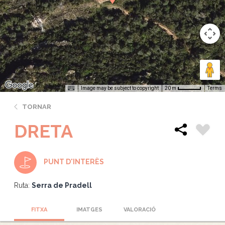
Image may be subject to copyright
Terms
20 m
TORNAR
DRETA
PUNT D'INTERÈS
Ruta:
Serra de Pradell
FITXA
IMATGES
VALORACIÓ