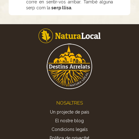
corre en sentir-vos arribar. També alguna
serp com la
serp llisa
.
Footer
NOSALTRES
Un projecte de país
El nostre blog
Condicions legals
Política de privacitat