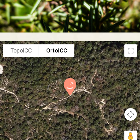
TopoICC
OrtoICC