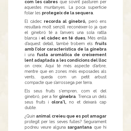
com les cabres
que sovint pasturen per
aquestes muntanyes. La poca superficie
foliar les
protegeix de la sequera
.
El càdec
recorda al ginebró,
però ens
resultarà molt senzill reconèixer-lo ja que
el ginebró té a l’anvers una sola ratlla
blanca i
el càdec en té dues.
Més enllà
d’aquest detall, també trobem els
fruits
amb l’olor característica de la ginebra
i una
fusta aromàtica de creixement
lent adaptada a les condicions del lloc
on creix. Aquí té més aspecte d’arbre,
mentre que en zones més exposades als
vents, queda com un petit arbust
compacte que s’arrossega per terra.
Els seus fruits s'empren, com el del
ginebró, per a fer
ginebra
. Trenca un dels
seus fruits i
olora'l,
no et deixarà cap
dubte.
¿Quin
animal creieu que es pot amagar
protegit per les seves fulles? Segurament
podreu veure alguna
sargantana
que hi