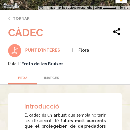
Image may be subject to copyright
Terms
20 m
TORNAR
CÀDEC
Flora
PUNT D'INTERÈS
Ruta:
L'Ereta de les Bruixes
FITXA
IMATGES
Introducció
El càdec és un
arbust
que sembla no tenir
res d’especial. Té
fulles molt punxents
que el protegeixen de depredadors