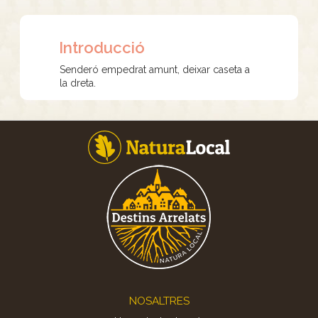
Introducció
Senderó empedrat amunt, deixar caseta a
la dreta.
Footer
NOSALTRES