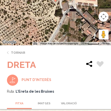
Image may be subject to copyright
Terms
20 m
TORNAR
DRETA
PUNT D'INTERÈS
Ruta:
L'Ereta de les Bruixes
FITXA
IMATGES
VALORACIÓ