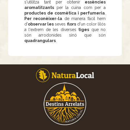
s'utilitza tant per obtenir
essències
aromatitzants
per la cuina com per a
productes de cosmètica i perfumeria
.
Per reconèixer-la
de manera fàcil hem
d'
observar les
seves
flors
d'un color lilós
a l'extrem de les diverses
tiges
que no
són arrodonides sinó que són
quadrangulars
.