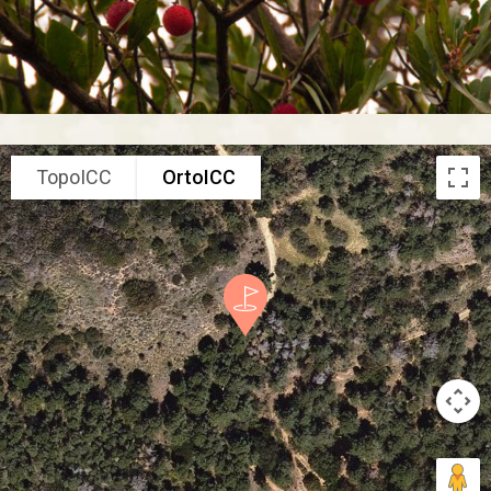
TopoICC
OrtoICC