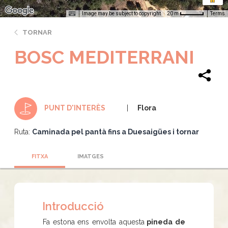
Image may be subject to copyright
Terms
20 m
TORNAR
BOSC MEDITERRANI
Flora
PUNT D'INTERÈS
Ruta:
Caminada pel pantà fins a Duesaigües i tornar
FITXA
IMATGES
Introducció
Fa estona ens envolta aquesta
pineda de