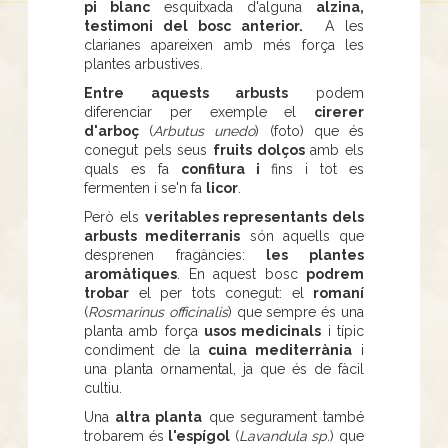
pi blanc
esquitxada d'alguna
alzina,
testimoni del bosc anterior.
A les
clarianes apareixen amb més força les
plantes arbustives.
Entre aquests arbusts
podem
diferenciar per exemple el
cirerer
d'arboç
(
Arbutus unedo
) (foto) que és
conegut pels seus
fruits dolços
amb els
quals es fa
confitura i
fins i tot es
fermenten i se'n fa
licor
.
Però els
veritables representants dels
arbusts mediterranis
són aquells que
desprenen fragàncies:
les plantes
aromàtiques
. En aquest bosc
podrem
trobar
el per tots conegut: el
romaní
(
Rosmarinus officinalis
) que sempre és una
planta amb força
usos medicinals
i típic
condiment de la
cuina mediterrània
i
una planta ornamental, ja que és de fàcil
cultiu.
Una
altra planta
que segurament també
trobarem és
l'espígol
(
Lavandula sp.
) que