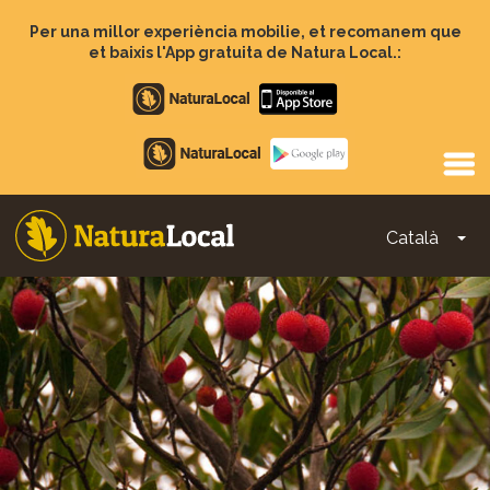
Vés
al
Per una millor experiència mobilie, et recomanem que
contingut
et baixis l'App gratuita de Natura Local.:
Apple
store
Google
Play
Català
To
Main
navigation