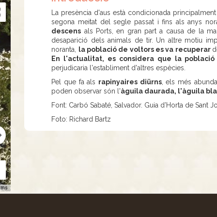
La presència d'aus està condicionada principalment 
segona meitat del segle passat i fins als anys nor
descens
als Ports, en gran part a causa de la ma
desaparició dels animals de tir. Un altre motiu imp
noranta,
la població de voltors es va recuperar
d
En l'actualitat, es considera que la poblaci
perjudicaria l'establiment d'altres espècies.
Pel que fa als
rapinyaires diürns
, els més abund
poden observar són l'
àguila daurada, l'àguila bla
Font: Carbó Sabaté, Salvador. Guia d’Horta de Sant J
Foto: Richard Bartz
rms