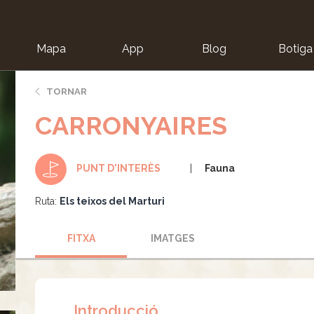
Mapa
App
Blog
Botiga
ion
TORNAR
CARRONYAIRES
Fauna
PUNT D'INTERÈS
Ruta:
Els teixos del Marturi
FITXA
IMATGES
Introducció