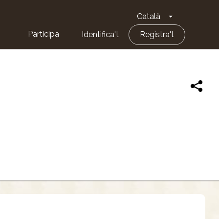
Català
Toggle Dropd
Participa
Identifica't
Registra't