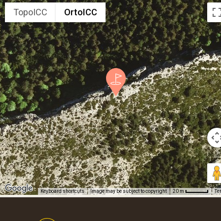
TopoICC
OrtoICC
Keyboard shortcuts
Image may be subject to copyright
Te
20 m
Footer