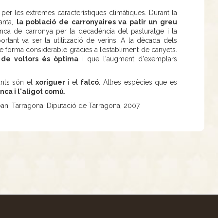
per les extremes característiques climàtiques. Durant la
anta,
la població de carronyaires va patir un greu
nca de carronya per la decadència del pasturatge i la
ortant va ser la utilització de verins. A la dècada dels
e forma considerable gràcies a l’establiment de canyets.
ó de voltors és òptima
i que l'augment d'exemplars
ants són el
xoriguer
i el
falcó
. Altres espècies que es
nca i l'aligot comú
.
oan. Tarragona: Diputació de Tarragona, 2007.