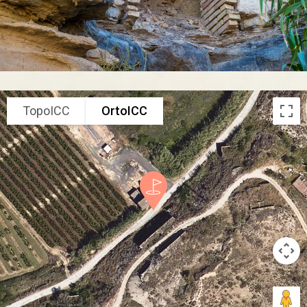
TopoICC
OrtoICC