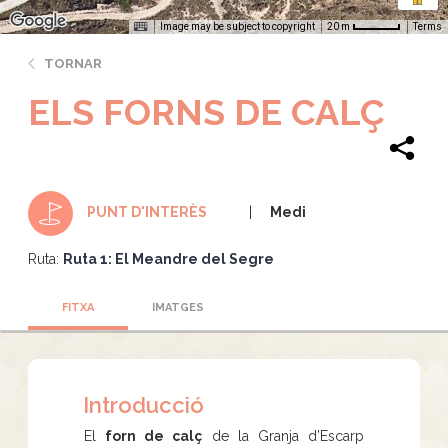
Image may be subject to copyright
Terms
20 m
TORNAR
ELS FORNS DE CALÇ
Medi
PUNT D'INTERÈS
Ruta:
Ruta 1: El Meandre del Segre
FITXA
IMATGES
Introducció
El
forn de calç
de la Granja d’Escarp