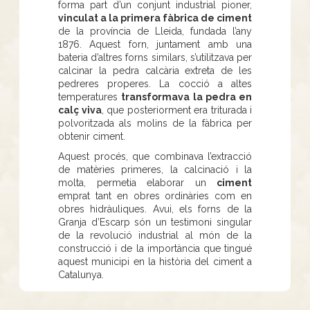
forma part d’un conjunt industrial pioner,
vinculat a la primera fàbrica de ciment
de la província de Lleida, fundada l’any
1876. Aquest forn, juntament amb una
bateria d’altres forns similars, s’utilitzava per
calcinar la pedra calcària extreta de les
pedreres properes. La cocció a altes
temperatures
transformava la pedra en
calç viva
, que posteriorment era triturada i
polvoritzada als molins de la fàbrica per
obtenir ciment.
Aquest procés, que combinava l’extracció
de matèries primeres, la calcinació i la
molta, permetia elaborar un
ciment
emprat tant en obres ordinàries com en
obres hidràuliques. Avui, els forns de la
Granja d’Escarp són un testimoni singular
de la revolució industrial al món de la
construcció i de la importància que tingué
aquest municipi en la història del ciment a
Catalunya.