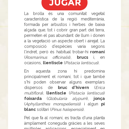
La brolla és una comunitat vegetal
característica de la regió mediterrània,
formada per arbustos i herbes de baixa
alçada que, tot i cobrir gran part del terra,
permeten el pas abundant de llum i donen
a la vegetació un aspecte obert i airejat. La
composició d'espècies varia segons
l'indret, però és habitual trobar-hi
romaní
(
Rosmarinus officinalis
),
brucs
i, en
ocasions,
llentiscle
(
Pistacia lentiscus
).
En aquesta zona hi predomina
principalment el romaní, tot i que també
s'hi poden observar alguns exemplars
dispersos de
bruc d'hivern
(
Erica
multiflora
),
llentiscle
(
Pistacia lentiscus
)
foixarda
(
Globularia alypum
),
jonça
(
Aphyllanthes monspeliensis
) i algun
pi
blanc
solitari (
Pinus halepensis
).
Pel que fa al romaní, es tracta d'una planta
àmpliament coneguda gràcies a les seves
múltiples aplicacions, especialment en