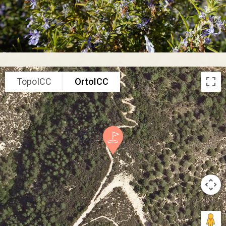
TopoICC
OrtoICC