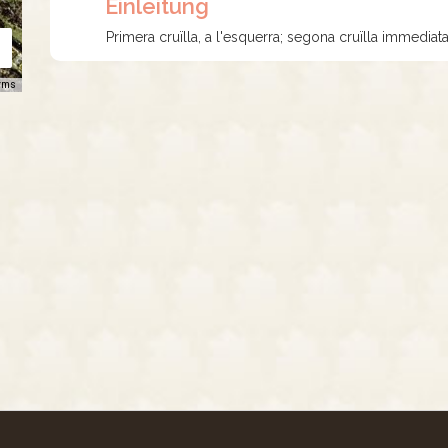
Einleitung
Primera cruïlla, a l'esquerra; segona cruïlla immediata,
rms