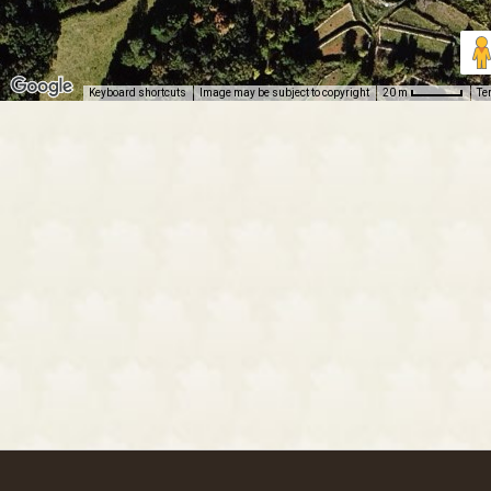
Keyboard shortcuts
Image may be subject to copyright
Te
20 m