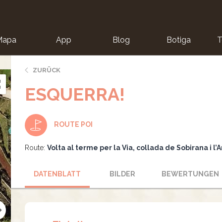
Mapa
App
Blog
Botiga
T
ZURÜCK
ESQUERRA!
ROUTE POI
Route:
Volta al terme per la Via, collada de Sobirana i l’
DATENBLATT
BILDER
BEWERTUNGEN