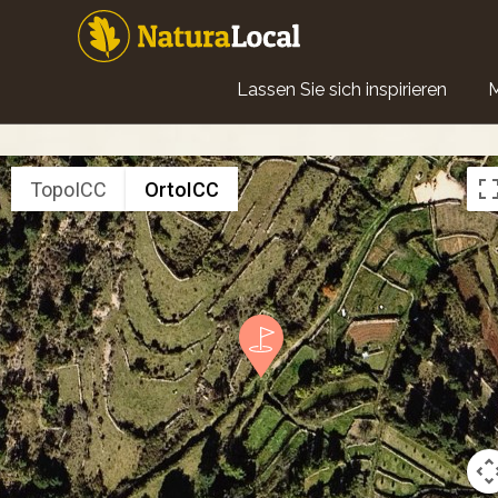
Direkt
zum
Inhalt
Main
Lassen Sie sich inspirieren
navigation
TopoICC
OrtoICC