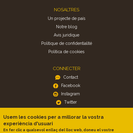
Footer
NOSALTRES
Un projecte de país
Notre blog
Avis juridique
Politique de confidentialité
Politica de cookies
CONNECTER
Contact
Facebook
Instagram
Twitter
Usem les cookies per a millorar la vostra
APP
experiència d'usuari
iOS
En fer clic a qualsevol enllaç del lloc web, doneu el vostre