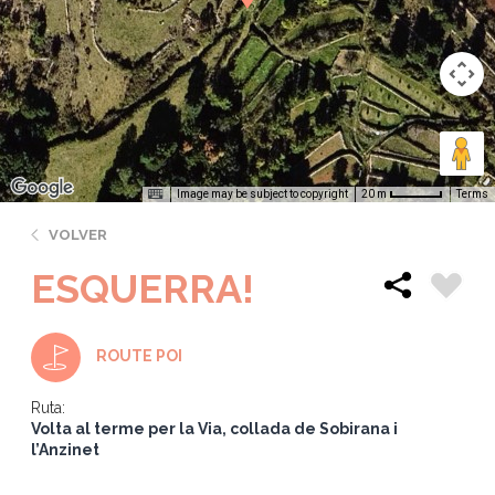
Image may be subject to copyright
Terms
20 m
VOLVER
ESQUERRA!
ROUTE POI
Ruta:
Volta al terme per la Via, collada de Sobirana i
l’Anzinet