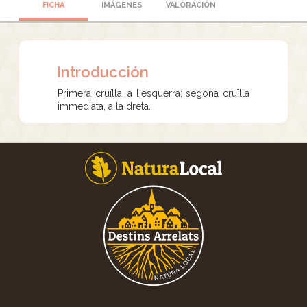
FICHA
IMÁGENES
VALORACIÓN
Introducción
Primera cruïlla, a l'esquerra; segona cruïlla
immediata, a la dreta.