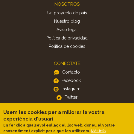
Footer
NOSOTROS
Un proyecto de país
Nuestro blog
Aviso legal
Política de privacidad
Politica de cookies
CONÉCTATE
Contacto
Facebook
Instagram
Twitter
Usem les cookies per a millorar la vostra
APP
experiència d'usuari
iOS
En fer clic a qualsevol enllaç del lloc web, doneu el vostre
Más info
consentiment explícit per a que les utilitzem.
Android