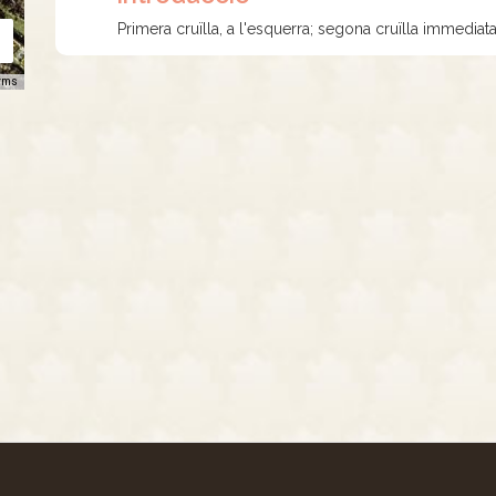
Primera cruïlla, a l'esquerra; segona cruïlla immediata,
rms