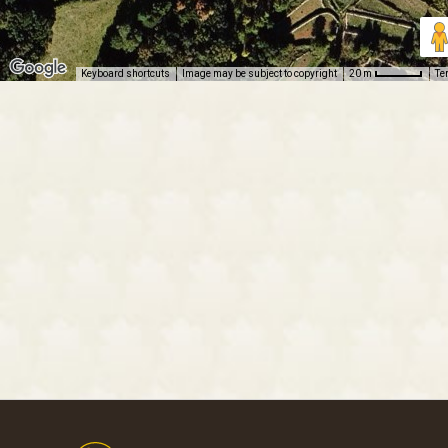
Keyboard shortcuts
Image may be subject to copyright
Te
20 m
Footer