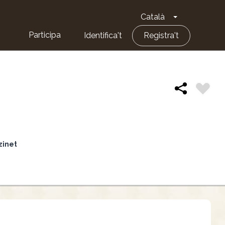
Català
Toggle Dropd
Participa
Identifica't
Registra't
nzinet