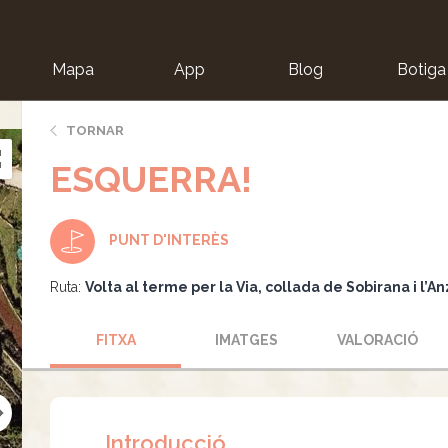
Mapa
App
Blog
Botiga
ion
TORNAR
ESQUERRA!
PUNT D'INTERÈS
Ruta:
Volta al terme per la Via, collada de Sobirana i l’A
FITXA
IMATGES
VALORACIÓ
Introducció