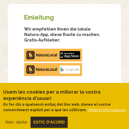
Einleitung
Wir empfehlen Ihnen die lokale
Natura-App, diese Route zu machen.
Gratis-Aufkleber:
Apple
store
Google
Play
Usem les cookies per a millorar la vostra
experiència d'usuari
TYPOLOGY
SCHWIERIGKEIT
DAUER
SLOPE
En fer clic a qualsevol enllaç del lloc web, doneu el vostre
Gegen
Einfach
2
402.00
Weitere Informationen
consentiment explícit per a que les utilitzem.
den
Stunden
meters
Uhrzeigersinn
40
Nein, danke
ESTIC D'ACORD
kreisförmig
Minuten