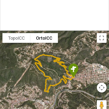
TopoICC
OrtoICC