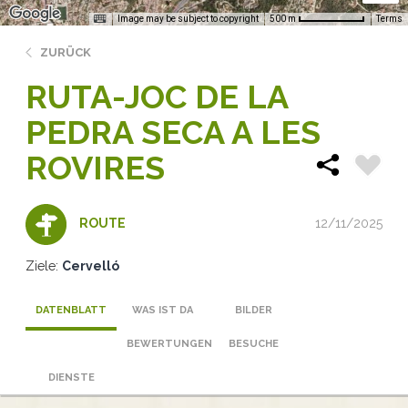
Image may be subject to copyright
Terms
500 m
ZURÜCK
RUTA-JOC DE LA
PEDRA SECA A LES
ROVIRES
12/11/2025
ROUTE
Ziele:
Cervelló
DATENBLATT
WAS IST DA
BILDER
BEWERTUNGEN
BESUCHE
DIENSTE