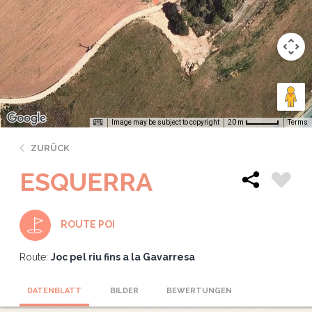
Image may be subject to copyright
Terms
20 m
ZURÜCK
ESQUERRA
ROUTE POI
Route:
Joc pel riu fins a la Gavarresa
DATENBLATT
BILDER
BEWERTUNGEN