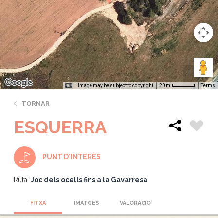
Image may be subject to copyright
Terms
20 m
TORNAR
ESQUERRA
PUNT D'INTERÈS
Ruta:
Joc dels ocells fins a la Gavarresa
FITXA
IMATGES
VALORACIÓ