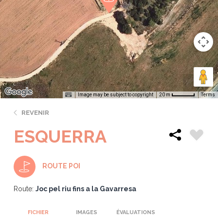
Image may be subject to copyright
Terms
20 m
REVENIR
ESQUERRA
ROUTE POI
Route:
Joc pel riu fins a la Gavarresa
FICHIER
IMAGES
ÉVALUATIONS