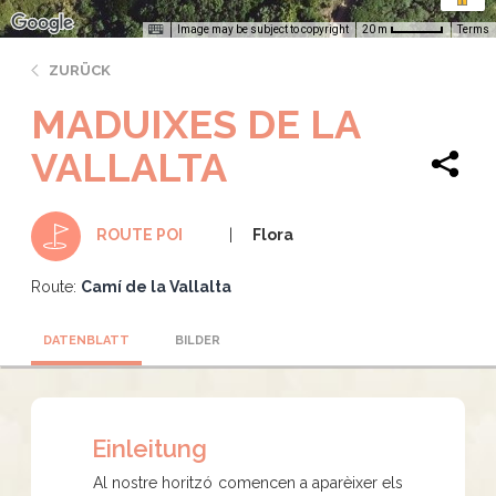
Image may be subject to copyright
Terms
20 m
ZURÜCK
MADUIXES DE LA
VALLALTA
Flora
ROUTE POI
Route:
Camí de la Vallalta
DATENBLATT
BILDER
Einleitung
Al nostre horitzó comencen a aparèixer els