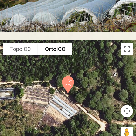
TopoICC
OrtoICC