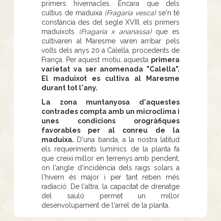
primers hivernacles. Encara que dels
cultius de maduixa
(Fragaria vesca)
se'n té
constància des del segle XVIII, els primers
maduixots
(Fragaria x ananassa)
que es
cultivaren al Maresme varen arribar pels
volts dels anys 20 a Calella, procedents de
França. Per aquest motiu, aquesta
primera
varietat va ser anomenada "Calella".
El maduixot es cultiva al Maresme
durant tot l'any.
La zona muntanyosa d'aquestes
contrades compta amb un microclima i
unes condicions orogràfiques
favorables per al conreu de la
maduixa.
D'una banda, a la nostra latitud
els requeriments lumínics de la planta fa
que creixi millor en terrenys amb pendent,
on l'angle d'incidència dels raigs solars a
l'hivern és major i per tant reben més
radiació. De l'altra, la capacitat de drenatge
del sauló permet un millor
desenvolupament de l'arrel de la planta.