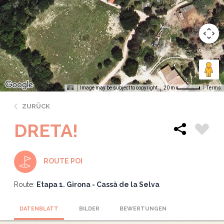
Image may be subject to copyright
Terms
20 m
ZURÜCK
DRETA!
ROUTE POI
Route:
Etapa 1. Girona - Cassà de la Selva
DATENBLATT
BILDER
BEWERTUNGEN