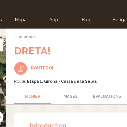
s
Mapa
App
Blog
Botiga
ion
REVENIR
DRETA!
ROUTE POI
Route:
Etapa 1. Girona - Cassà de la Selva
FICHIER
IMAGES
ÉVALUATIONS
Introduction