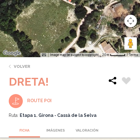
Image may be subject to copyright
Terms
20 m
VOLVER
DRETA!
ROUTE POI
Ruta:
Etapa 1. Girona - Cassà de la Selva
FICHA
IMÁGENES
VALORACIÓN