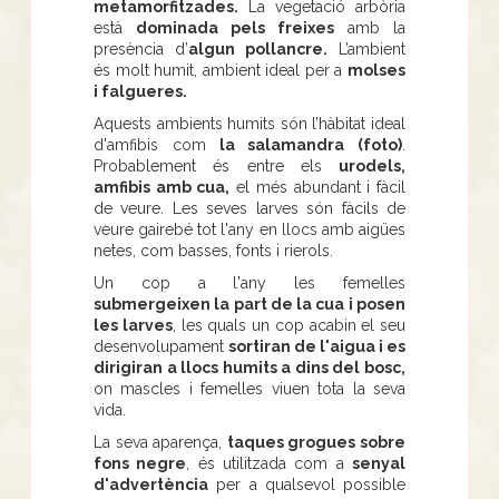
metamorfitzades.
La vegetació arbòria
està
dominada pels freixes
amb la
presència d’
algun pollancre.
L’ambient
és molt humit, ambient ideal per a
molses
i falgueres.
Aquests ambients humits són l’hàbitat ideal
d'amfibis com
la salamandra (foto)
.
Probablement és entre els
urodels,
amfibis amb cua,
el més abundant i fàcil
de veure. Les seves larves són fàcils de
veure gairebé tot l'any en llocs amb aigües
netes, com basses, fonts i rierols.
Un cop a l'any les femelles
submergeixen la part de la cua i posen
les larves
, les quals un cop acabin el seu
desenvolupament
sortiran de l'aigua i es
dirigiran a llocs humits a dins del bosc,
on mascles i femelles viuen tota la seva
vida.
La seva aparença,
taques grogues sobre
fons negre
, és utilitzada com a
senyal
d'advertència
per a qualsevol possible