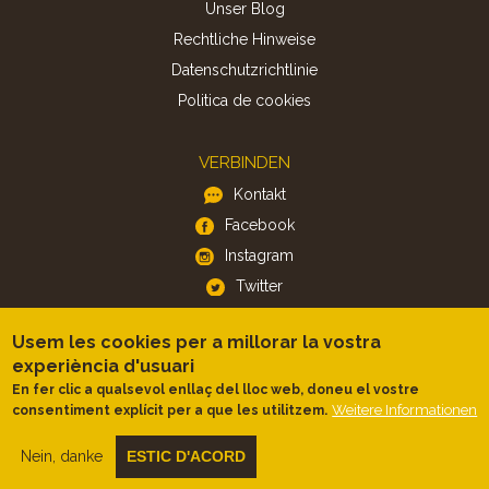
Unser Blog
Rechtliche Hinweise
Datenschutzrichtlinie
Politica de cookies
VERBINDEN
Kontakt
Facebook
Instagram
Twitter
Usem les cookies per a millorar la vostra
APP
experiència d'usuari
iOS
En fer clic a qualsevol enllaç del lloc web, doneu el vostre
Android
Weitere Informationen
consentiment explícit per a que les utilitzem.
Nein, danke
ESTIC D'ACORD