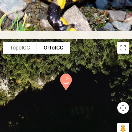
TopoICC
OrtoICC