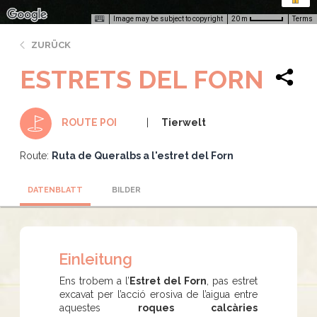
Image may be subject to copyright
Terms
20 m
ZURÜCK
ESTRETS DEL FORN
Tierwelt
ROUTE POI
Route:
Ruta de Queralbs a l'estret del Forn
DATENBLATT
BILDER
Einleitung
Ens trobem a l’
Estret del Forn
, pas estret
excavat per l’acció erosiva de l’aigua entre
aquestes
roques calcàries