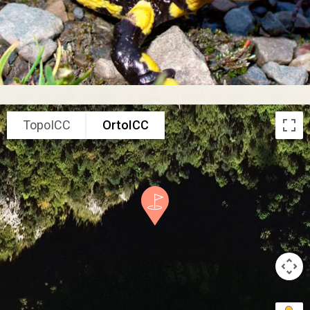
TopoICC
OrtoICC