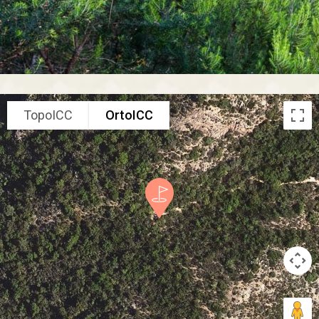
TopoICC
OrtoICC