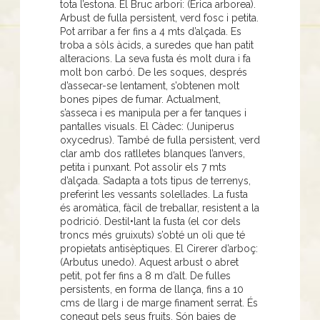
tota l’estona. El Bruc arbori: (Erica arborea).
Arbust de fulla persistent, verd fosc i petita.
Pot arribar a fer fins a 4 mts d’alçada. Es
troba a sòls àcids, a suredes que han patit
alteracions. La seva fusta és molt dura i fa
molt bon carbó. De les soques, després
d’assecar-se lentament, s’obtenen molt
bones pipes de fumar. Actualment,
s’asseca i es manipula per a fer tanques i
pantalles visuals. El Càdec: (Juniperus
oxycedrus). També de fulla persistent, verd
clar amb dos ratlletes blanques l’anvers,
petita i punxant. Pot assolir els 7 mts
d’alçada. S’adapta a tots tipus de terrenys,
preferint les vessants solellades. La fusta
és aromàtica, fàcil de treballar, resistent a la
podrició. Destil•lant la fusta (el cor dels
troncs més gruixuts) s’obté un oli que té
propietats antisèptiques. El Cirerer d’arboç:
(Arbutus unedo). Aquest arbust o abret
petit, pot fer fins a 8 m d’alt. De fulles
persistents, en forma de llança, fins a 10
cms de llarg i de marge finament serrat. És
conegut pels seus fruits. Són baies de