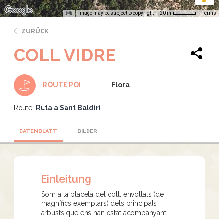
Image may be subject to copyright
Terms
20 m
ZURÜCK
COLL VIDRE
Flora
ROUTE POI
Route:
Ruta a Sant Baldiri
DATENBLATT
BILDER
Einleitung
Som a la placeta del coll, envoltats (de
magnífics exemplars) dels principals
arbusts que ens han estat acompanyant