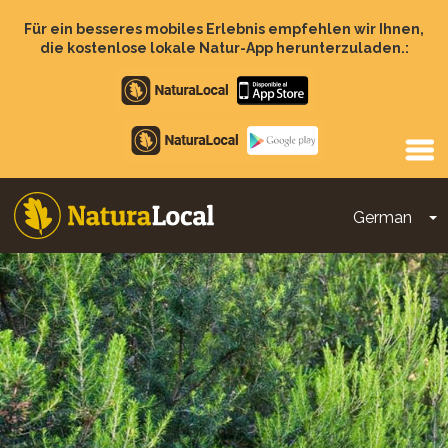
Direkt
zum
Für ein besseres mobiles Erlebnis empfehlen wir Ihnen,
Inhalt
die kostenlose lokale Natur-App herunterzuladen.:
Apple
store
Google
Play
German
D
Main
navigation