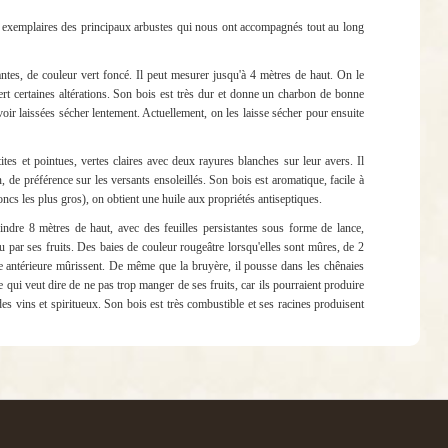
s exemplaires des principaux arbustes qui nous ont accompagnés tout au long
stantes, de couleur vert foncé. Il peut mesurer jusqu'à 4 mètres de haut. On le
ert certaines altérations. Son bois est très dur et donne un charbon de bonne
oir laissées sécher lentement. Actuellement, on les laisse sécher pour ensuite
etites et pointues, vertes claires avec deux rayures blanches sur leur avers. Il
n, de préférence sur les versants ensoleillés. Son bois est aromatique, facile à
troncs les plus gros), on obtient une huile aux propriétés antiseptiques.
teindre 8 mètres de haut, avec des feuilles persistantes sous forme de lance,
 par ses fruits. Des baies de couleur rougeâtre lorsqu'elles sont mûres, de 2
née antérieure mûrissent. De même que la bruyère, il pousse dans les chênaies
 qui veut dire de ne pas trop manger de ses fruits, car ils pourraient produire
es vins et spiritueux. Son bois est très combustible et ses racines produisent