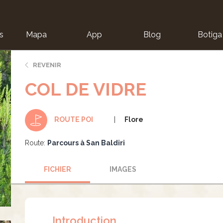
s
Mapa
App
Blog
Botiga
ion
REVENIR
COL DE VIDRE
Flore
ROUTE POI
Route:
Parcours à San Baldiri
FICHIER
IMAGES
Introduction