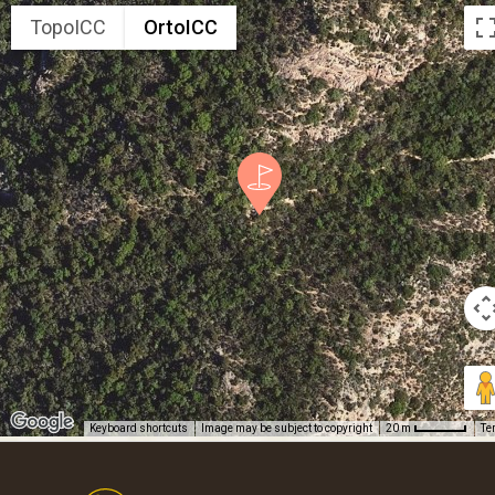
TopoICC
OrtoICC
Keyboard shortcuts
Image may be subject to copyright
Te
20 m
Footer