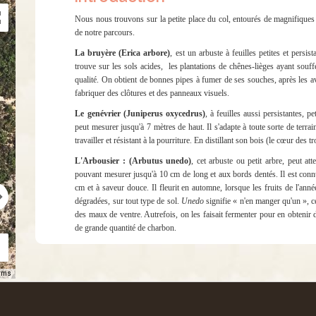
Nous nous trouvons sur la petite place du col, entourés de magnifique
de notre parcours.
La bruyère (Erica arbore)
, est un arbuste à feuilles petites et persi
trouve sur les sols acides,
les plantations de chênes-lièges ayant souff
qualité. On obtient de bonnes pipes à fumer de ses souches, après les av
fabriquer des clôtures et des panneaux visuels.
Le genévrier (Juniperus oxycedrus)
, à feuilles aussi persistantes, p
peut mesurer jusqu'à 7 mètres de haut. Il s'adapte à toute sorte de terrai
travailler et résistant à la pourriture. En distillant son bois (le cœur des 
L'Arbousier : (Arbutus unedo)
, cet arbuste ou petit arbre, peut at
pouvant mesurer jusqu'à 10 cm de long et aux bords dentés. Il est connu
cm et à saveur douce. Il fleurit en automne, lorsque les fruits de l'an
dégradées, sur tout type de sol.
Unedo
signifie « n'en manger qu'un », ce
des maux de ventre. Autrefois, on les faisait fermenter pour en obtenir d
de grande quantité de charbon.
rms