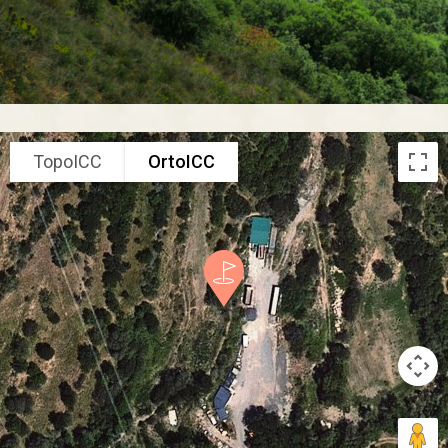
TopoICC
OrtoICC