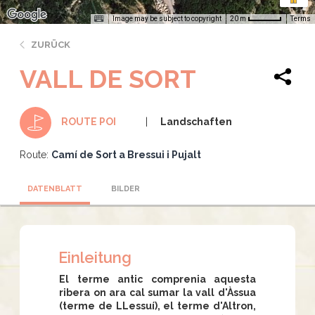
Image may be subject to copyright
Terms
20 m
ZURÜCK
VALL DE SORT
Landschaften
ROUTE POI
Route:
Camí de Sort a Bressui i Pujalt
DATENBLATT
BILDER
Einleitung
El terme antic comprenia aquesta
ribera on ara cal sumar la vall d'Àssua
(terme de LLessuí), el terme d'Altron,