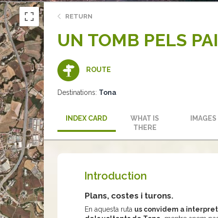
RETURN
UN TOMB PELS PA
ROUTE
Destinations:
Tona
INDEX CARD
WHAT IS
IMAGES
THERE
Introduction
Plans, costes i turons.
En aquesta ruta
us convidem a interpret