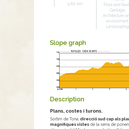
9.80 km
Flora and fau
Geologia
Architecture a
environment
Landscaping
Slope graph
Description
Plans, costes i turons.
Sortim de Tona,
direcció sud cap als pla
magnífiques vistes
de la serra de ponent 