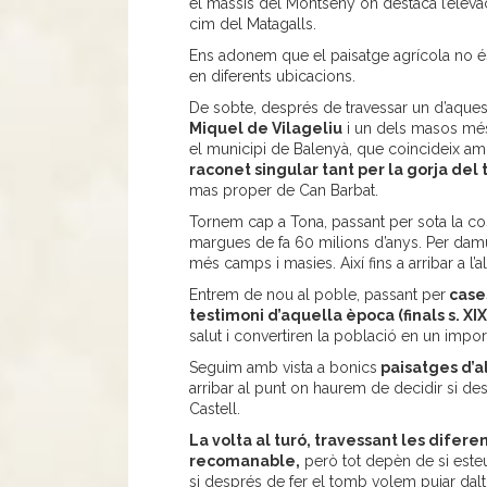
el massís del Montseny on destaca l’elevac
cim del Matagalls.
Ens adonem que el paisatge agrícola no é
en diferents ubicacions.
De sobte, després de travessar un d’aque
Miquel de Vilageliu
i un dels masos més 
el municipi de Balenyà, que coincideix amb
raconet singular tant per la gorja del
mas proper de Can Barbat.
Tornem cap a Tona, passant per sota la cost
margues de fa 60 milions d’anys. Per damun
més camps i masies. Així fins a arribar a l’a
Entrem de nou al poble, passant per
cases
testimoni d’aquella època (finals s. XIX 
salut i convertiren la població en un import
Seguim amb vista a bonics
paisatges d’al
arribar al punt on haurem de decidir si des
Castell.
La volta al turó, travessant les difere
recomanable,
però tot depèn de si este
si després de fer el tomb volem pujar dalt 