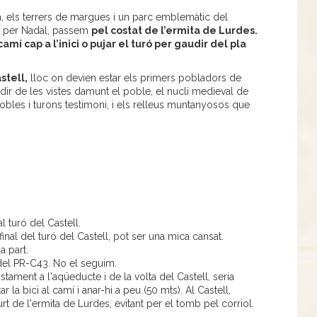
a, els terrers de margues i un parc emblemàtic del
t per Nadal, passem
pel costat de l’ermita de Lurdes.
í cap a l’inici o pujar el turó per gaudir del pla
stell,
lloc on devien estar els primers pobladors de
audir de les vistes damunt el poble, el nucli medieval de
obles i turons testimoni, i els relleus muntanyosos que
l turó del Castell.
 final del turó del Castell, pot ser una mica cansat.
a part.
del PR-C43. No el seguim.
ostament a l'aqüeducte i de la volta del Castell, seria
ar la bici al camí i anar-hi a peu (50 mts). Al Castell,
t de l'ermita de Lurdes, evitant per el tomb pel corriol.