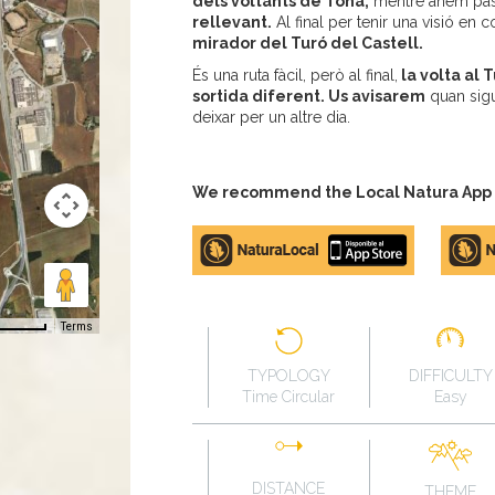
dels voltants de Tona,
mentre anem pas
rellevant.
Al final per tenir una visió en 
mirador del Turó del Castell.
És una ruta fàcil, però al final,
la volta al T
sortida diferent. Us avisarem
quan sigu
deixar per un altre dia.
We recommend the Local Natura App to
Apple
Google
store
Play
Terms
TYPOLOGY
DIFFICULTY
Time Circular
Easy
DISTANCE
THEME