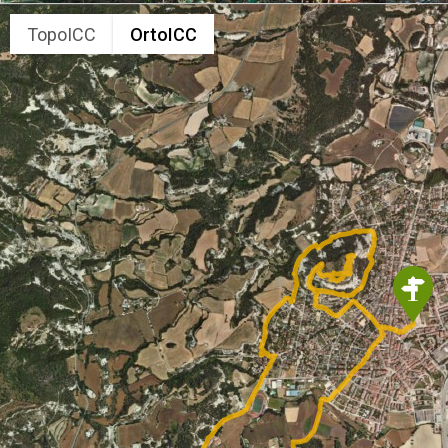
TopoICC
OrtoICC