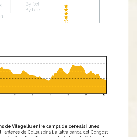
By foot
na
By bike
nd
ns de Vilageliu entre camps de cereals i unes
i antenes de Collsuspina i, a l’altra banda del Congost,