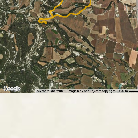
Keyboard shortcuts
Image may be subject to copyright
500 m