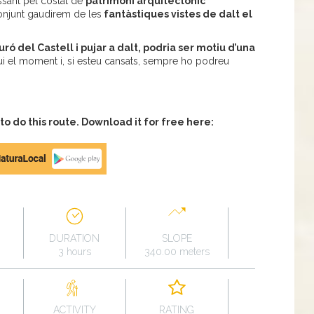
sant pel costat de
patrimoni arquitectònic
conjunt gaudirem de les
fantàstiques vistes de dalt el
uró del Castell i pujar a dalt, podria ser motiu d’una
i el moment i, si esteu cansats, sempre ho podreu
 do this route. Download it for free here:
DURATION
SLOPE
3 hours
340.00 meters
ACTIVITY
RATING