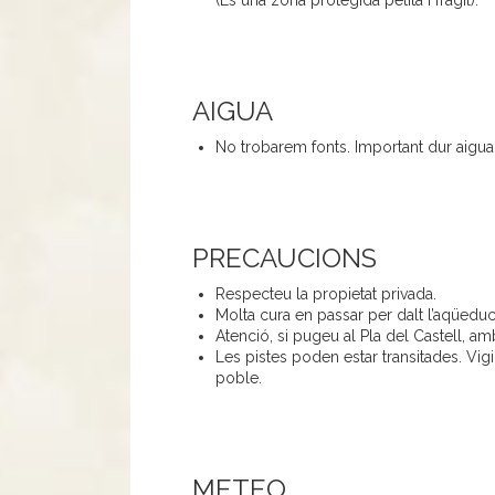
(És una zona protegida petita i fràgil).
AIGUA
No trobarem fonts. Important dur aigua,
PRECAUCIONS
Respecteu la propietat privada.
Molta cura en passar per dalt l’aqüeduc
Atenció, si pugeu al Pla del Castell, am
Les pistes poden estar transitades. Vig
poble.
METEO