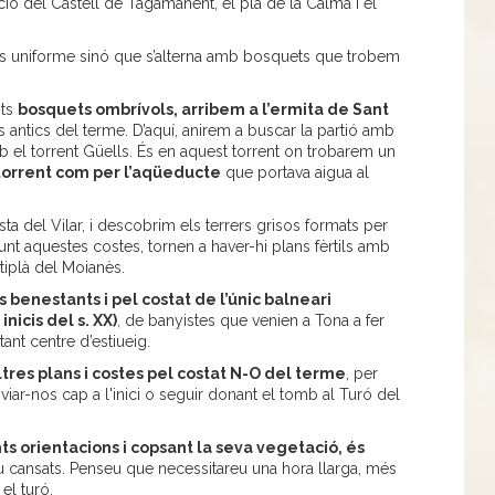
ió del Castell de Tagamanent, el pla de la Calma i el
s uniforme sinó que s’alterna amb bosquets que trobem
sts
bosquets ombrívols, arribem a l’ermita de Sant
antics del terme. D’aquí, anirem a buscar la partió amb
 el torrent Güells. És en aquest torrent on trobarem un
 torrent com per l’aqüeducte
que portava aigua al
a del Vilar, i descobrim els terrers grisos formats per
t aquestes costes, tornen a haver-hi plans fèrtils amb
ltiplà del Moianès.
 benestants i pel costat de l’únic balneari
inicis del s. XX)
, de banyistes que venien a Tona a fer
ant centre d’estiueig.
tres plans i costes pel costat N-O del terme
, per
viar-nos cap a l'inici o seguir donant el tomb al Turó del
nts orientacions i copsant la seva vegetació, és
u cansats. Penseu que necessitareu una hora llarga, més
el turó.