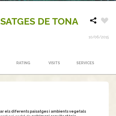
ISATGES DE TONA
10/06/2015
RATING
VISITS
SERVICES
ar els diferents paisatges i ambients vegetals