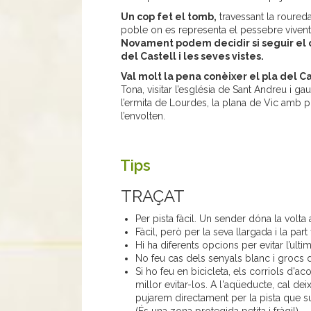
Un cop fet el tomb,
travessant la roured
poble on es representa el pessebre viven
Novament podem decidir si seguir el cam
del Castell i les seves vistes.
Val molt la pena conèixer el pla del Ca
Tona, visitar l’església de Sant Andreu i g
l’ermita de Lourdes, la plana de Vic amb p
l’envolten.
Tips
TRAÇAT
Per pista fàcil. Un sender dóna la volta a
Fàcil, però per la seva llargada i la part
Hi ha diferents opcions per evitar l’ultim
No feu cas dels senyals blanc i grocs 
Si ho feu en bicicleta, els corriols d'ac
millor evitar-los. A l'aqüeducte, cal deix
pujarem directament per la pista que sur