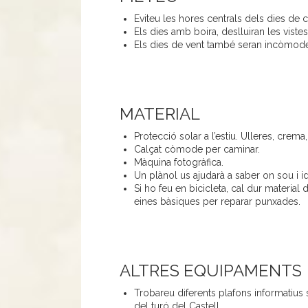
Eviteu les hores centrals dels dies de ca
Els dies amb boira, deslluiran les vistes
Els dies de vent també seran incòmode
MATERIAL
Protecció solar a l’estiu. Ulleres, crema,
Calçat còmode per caminar.
Màquina fotogràfica.
Un plànol us ajudarà a saber on sou i id
Si ho feu en bicicleta, cal dur material
eines bàsiques per reparar punxades.
ALTRES EQUIPAMENTS
Trobareu diferents plafons informatius so
del turó del Castell.