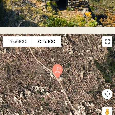
TopoICC
OrtoICC