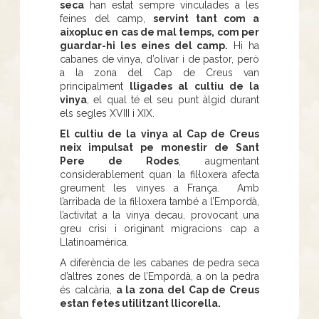
seca
han estat sempre vinculades a les
feines del camp,
servint tant com a
aixopluc en cas de mal temps, com per
guardar-hi les eines del camp.
Hi ha
cabanes de vinya, d’olivar i de pastor, però
a la zona del Cap de Creus van
principalment
lligades al cultiu de la
vinya
, el qual té el seu punt àlgid durant
els segles XVIII i XIX.
El cultiu de la vinya al Cap de Creus
neix impulsat pe monestir de Sant
Pere de Rodes
, augmentant
considerablement quan la fil·loxera afecta
greument les vinyes a França. Amb
l’arribada de la fil·loxera també a l’Empordà,
l’activitat a la vinya decau, provocant una
greu crisi i originant migracions cap a
Llatinoamèrica.
A diferència de les cabanes de pedra seca
d’altres zones de l’Empordà, a on la pedra
és calcària,
a la zona del Cap de Creus
estan fetes utilitzant llicorella.