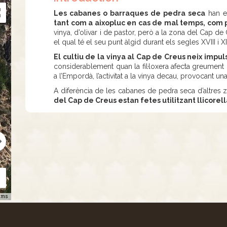
Les cabanes o barraques de pedra seca
han e
tant com a aixopluc en cas de mal temps, com 
vinya, d’olivar i de pastor, però a la zona del Cap d
el qual té el seu punt àlgid durant els segles XVIII i X
El cultiu de la vinya al Cap de Creus neix imp
considerablement quan la fil·loxera afecta greument l
a l’Empordà, l’activitat a la vinya decau, provocant un
A diferència de les cabanes de pedra seca d’altres 
del Cap de Creus estan fetes utilitzant llicorell
rms