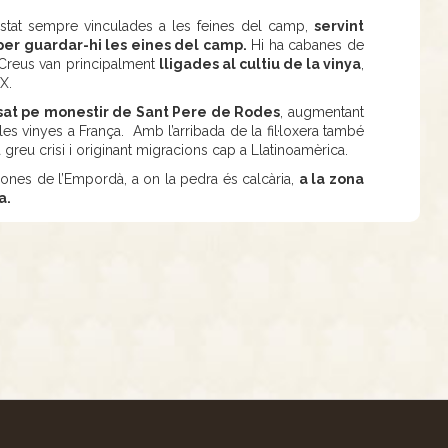
stat sempre vinculades a les feines del camp,
servint
per guardar-hi les eines del camp.
Hi ha cabanes de
e Creus van principalment
lligades al cultiu de la vinya
,
IX.
ulsat pe monestir de Sant Pere de Rodes
, augmentant
es vinyes a França. Amb l’arribada de la fil·loxera també
a greu crisi i originant migracions cap a Llatinoamèrica.
zones de l’Empordà, a on la pedra és calcària,
a la zona
a.