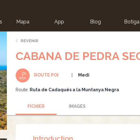
s
Mapa
App
Blog
Botiga
ion
REVENIR
CABANA DE PEDRA SE
Medi
ROUTE POI
Route:
Ruta de Cadaqués a la Muntanya Negra
FICHIER
IMAGES
Introduction