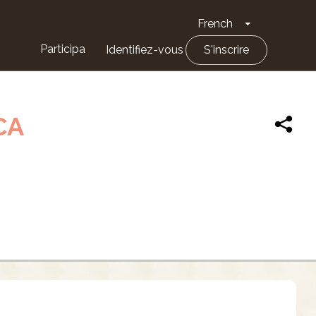
French
Toggle Drop
Participa
Identifiez-vous
S'inscrire
CA