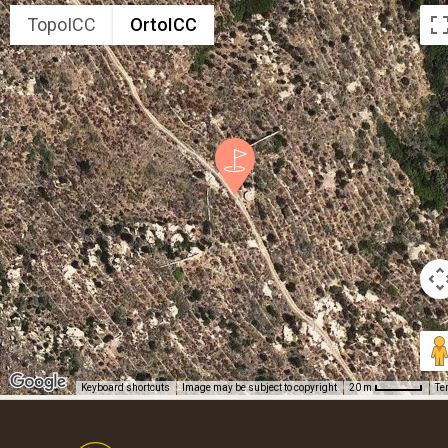
TopoICC
OrtoICC
Keyboard shortcuts
Image may be subject to copyright
Te
20 m
Footer