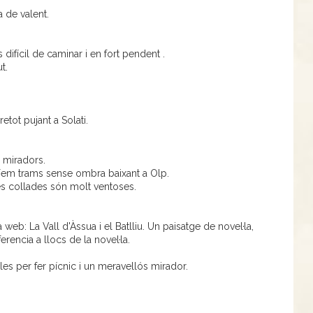
a de valent.
difícil de caminar i en fort pendent .
t.
tot pujant a Solati.
s miradors.
. Fem trams sense ombra baixant a Olp.
es collades són molt ventoses.
 web: La Vall d'Àssua i el Batlliu. Un paisatge de novel·la,
erencia a llocs de la novel·la.
les per fer pícnic i un meravellós mirador.