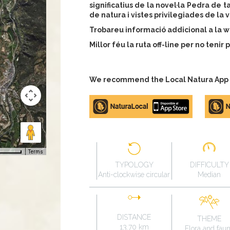
significatius de la novel·la Pedra de t
de natura i vistes privilegiades de la v
Trobareu informació addicional a la 
Millor féu la ruta off-line per no teni
We recommend the Local Natura App to
Apple
Google
store
Play
Terms
TYPOLOGY
DIFFICULTY
Anti-clockwise circular
Median
DISTANCE
THEME
13.70 km
Flora and fau