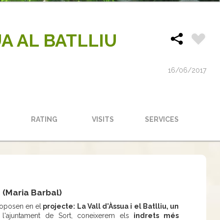
UA AL BATLLIU
16/06/2017
RATING
VISITS
SERVICES
 (Maria Barbal)
roposen en el
projecte: La Vall d'Àssua i el Batlliu, un
'ajuntament de Sort, coneixerem els
indrets més