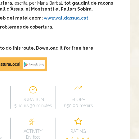
artera,
escrita per Maria Barbal,
tot gaudint de racons
all d'Àssua, el Montsent i el Pallars Sobirà.
web del mateix nom:
www.valldassua.cat
r problemes de cobertura.
 do this route. Download it for free here:
DURATION
SLOPE
5 hours 30 minutes
650.00 meters
ACTIVITY
RATING
By foot
na