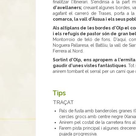
finalitzar l'itinerari. S'endinsa a la part 
d'avellaners;
creuant algunes bordes, va p
agafant el carreró de Trases, porta a l
comarca, la vall d'Àssua i els seus pobl
Als altiplans de les bordes d'Olp el c
i els refugis de pastor són de gran be
Montorroio de teló de fons. D'aquí, c
Noguera Pallaresa, el Batlliu, la vall de Sia
Ferrera al Nord.
Sortint d'Olp, ens apropem a l'ermita
gaudir d'unes vistes fantàstiques
. Tot
anirem tombant el serral per un camí que 
Tips
TRAÇAT
Pals de fusta amb banderoles granes (Ca
cercles grocs amb centre negre (Xarxa d'I
Anirem pel costat de la carretera fins 
Farem pista principal i algunes drecere
pujada progressiva.