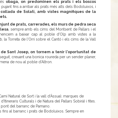
més
obaga, on predominen els prats i els boscos
ujant fins a arribar als prats més alts dels Bodoluixos, i
a
collada de Solati, amb vistes magnífiques de la
ets.
onjunt de prats, carrerades, els murs de pedra seca
llesa
, sempre amb els cims del Montsent de Pallars i el
omencem a baixar cap al poble d'Olp amb vistes a la
rb, la Torreta de l'Orri sobre el Cantó i els cims de la Vall
 de Sant Josep, on tornem a tenir l'oportunitat de
 seguit, creuant una bonica roureda per un sender planer,
mena de nou al poble d'Altron.
mí Natural de Sort i la vall d'Àssua), marques de
tineraris Culturals i de Natura del Pallars Sobirà) i fites.
al pont del barranc de Pamano.
s fins al barranc i prats de Bodoluixos. Sempre en