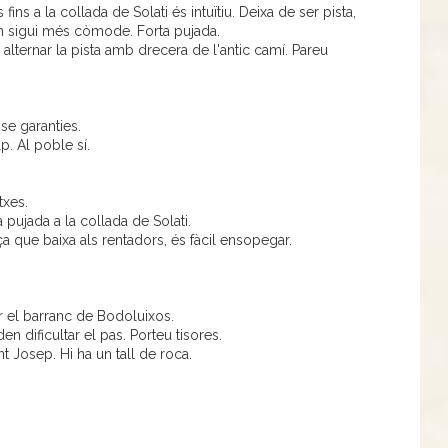
ins a la collada de Solati és intuïtiu. Deixa de ser pista,
 on sigui més còmode. Forta pujada.
alternar la pista amb drecera de l'antic camí. Pareu
se garanties.
p. Al poble sí.
txes.
 pujada a la collada de Solati.
ça que baixa als rentadors, és fàcil ensopegar.
r el barranc de Bodoluixos.
 dificultar el pas. Porteu tisores.
t Josep. Hi ha un tall de roca.