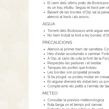
El camí dels últims prats de Bodoluixos f
és un traç intuïtiu. Seguiu el track per
Baixant de les bordes d'Olp val la pena 
atenció al track i als avisos.
AIGUA
Torrent dels Bodoluixos amb aigua sen
No hem trobat la font a les bordes d'Ol
PRECAUCIONS
Atenció al primer tram de carretera. Co
Heu d'estar acostumats a caminar. Forta
A Olp, al camí de sota la font de la For
Respecteu les pastures i el bestiar.
Tanqueu les portes que trobeu.
Les bordes són propietat privada.
Si ha plogut, us podeu mullar en creua
En alguna drecera els esbarzers us poden
Compte amb els petits a l'ermita de San
METEO
Consultar la previsió meteorològica.
Ruta llarga on el temps pot canviar.