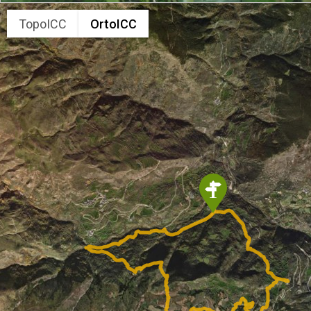
TopoICC
OrtoICC