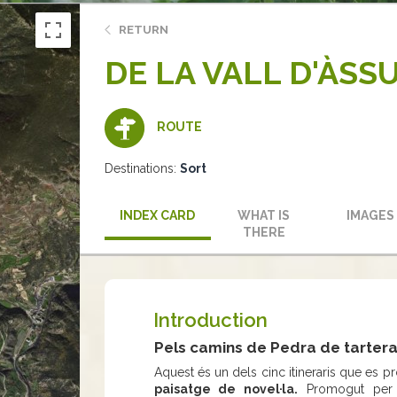
RETURN
DE LA VALL D'ÀSS
ROUTE
Destinations:
Sort
INDEX CARD
WHAT IS
IMAGES
THERE
Introduction
Pels camins de Pedra de tartera
Aquest és un dels cinc itineraris que es p
paisatge de novel·la.
Promogut per l