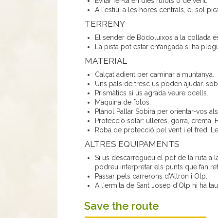
Evitar fer-la en dies rúfols o de vent.
A l'estiu, a les hores centrals, el sol pic
TERRENY
El sender de Bodoluixos a la collada és 
La pista pot estar enfangada si ha plogu
MATERIAL
Calçat adient per caminar a muntanya.
Uns pals de tresc us poden ajudar, sobre
Prismàtics si us agrada veure ocells.
Màquina de fotos.
Plànol Pallar Sobirà per orientar-vos al
Protecció solar: ulleres, gorra, crema
Roba de protecció pel vent i el fred. L
ALTRES EQUIPAMENTS
Si us descarregueu el pdf de la ruta a la
podreu interpretar els punts que fan ref
Passar pels carrerons d'Altron i Olp.
A l'ermita de Sant Josep d'Olp hi ha tau
Save the route