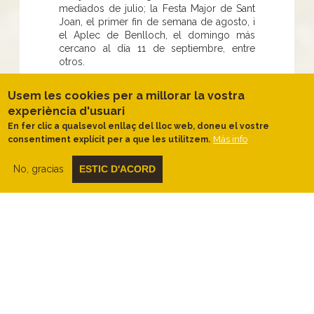
mediados de julio; la Festa Major de Sant
Joan, el primer fin de semana de agosto, i
el Aplec de Benlloch, el domingo más
cercano al día 11 de septiembre, entre
otros.
No te lo pierdas
Usem les cookies per a millorar la vostra
experiència d'usuari
Sin duda, el camino de ronda que conecta
prácticamente todas las calas y playas del
En fer clic a qualsevol enllaç del lloc web, doneu el vostre
Más info
litoral de Palamós. Grandes paisajes y
consentiment explícit per a que les utilitzem.
rincones.
No, gracias
ESTIC D'ACORD
Cuando ir
Si vamos durante el mes de octubre
coincidiremos con el Palamós
Gastronòmic, unas jornadas que nos
permiten probar la mejor gastronomía
relacionada con el pescado de la lonja de
Palamós y la cocina marinera por
excelencia.
Qué hacer