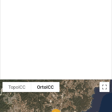
TopoICC
OrtoICC