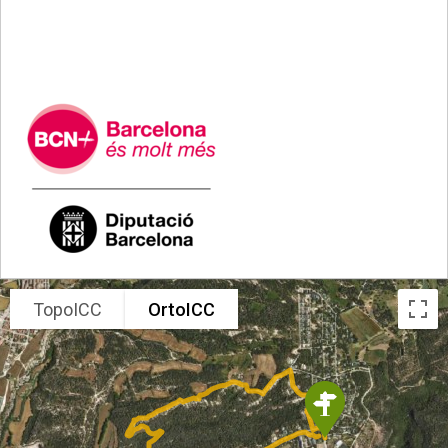
TopoICC
OrtoICC