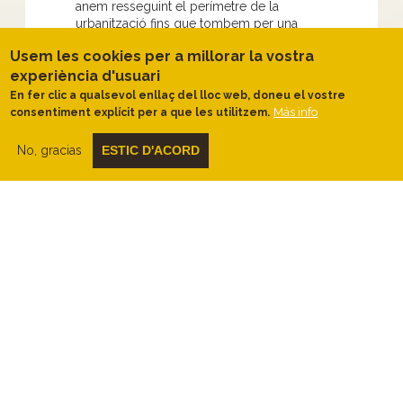
anem resseguint el perímetre de la
urbanització fins que tombem per una
pista direcció ponent, amb vista als cingles
Usem les cookies per a millorar la vostra
de Centelles i el Moianès.
experiència d'usuari
És una baixada suau per pista, sobre
En fer clic a qualsevol enllaç del lloc web, doneu el vostre
els
cingles solells de la vall de Sant
Más info
consentiment explícit per a que les utilitzem.
Mamet
. Aviat passarem pel costat
de
Sant Mamet
, on entrem en un corriol
No, gracias
ESTIC D'ACORD
al costat esquerre. Seguim el sender i,
quan la baixada s'accentua, girem fort cap
a l'esquerre encarant-nos cap a dins la vall.
Seguim en lleugera baixada fins a creuar
el
torrent de la Vall del Castell.
Ara
passem al costat obac, de nou cap a
ponent, com si marxéssim de la vall.
Es nota la diferència d'ambient, ara més
frescal, del camí pel costat
del torrent.
Seguim fins a arribar
a Esparreguera, ja fora de la vall, en
vistes a Centelles, on trobarem el
Castell d’Esparreguera
i el mas
d’Esparreguera.