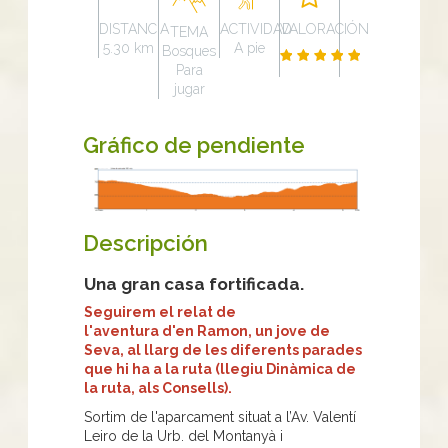
DISTANCIA
ACTIVIDAD
VALORACIÓN
TEMA
5.30 km
A pie
Bosques
Para
jugar
Gráfico de pendiente
Descripción
Una gran casa fortificada.
Seguirem el relat de
l'aventura d'en Ramon, un jove de
Seva, al llarg de les diferents parades
que hi ha a la ruta (llegiu Dinàmica de
la ruta, als Consells).
Sortim de l'aparcament situat a l’Av. Valentí
Leiro de la Urb. del Montanyà i