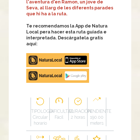
l'aventura d'en Ramon, un jove de
Seva, al llarg de les diferents parades
que hi ha a la ruta.
Te recomendamos la App de Natura
Local pera hacer esta ruta guiada e
interpretada. Descárgatela gratis
aquí:
Apple
store
Google
Play
TIPOLOGÍA
DIFICULTAD
DURACIÓN
PENDIENTE
Circular
Fácil
2 horas
190.00
horario
meters